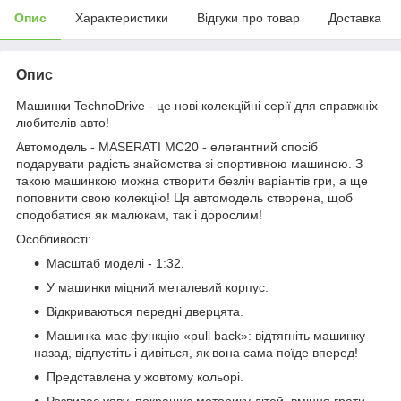
Опис
Характеристики
Відгуки про товар
Доставка
Опис
Машинки TechnoDrive - це нові колекційні серії для справжніх
любителів авто!
Автомодель - MASERATI MC20 - елегантний спосіб
подарувати радість знайомства зі спортивною машиною. З
такою машинкою можна створити безліч варіантів гри, а ще
поповнити свою колекцію! Ця автомодель створена, щоб
сподобатися як малюкам, так і дорослим!
Особливості:
Масштаб моделі - 1:32.
У машинки міцний металевий корпус.
Відкриваються передні дверцята.
Машинка має функцію «pull back»: відтягніть машинку
назад, відпустіть і дивіться, як вона сама поїде вперед!
Представлена у жовтому кольорі.
Розвиває уяву, покращує моторику дітей, вміння грати