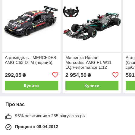
Автомодель - MERCEDES-
Машинка Rastar
Авт
AMG C63 DTM (чорний)
Mercedes-AMG F1 W11
(бла
EQ Performance 1:12
сріб
Чорний
292,05
2 954,50
591
₴
₴
Купити
Купити
Про нас
96% позитивних з 255 відгуків за рік
Працює з 08.04.2012