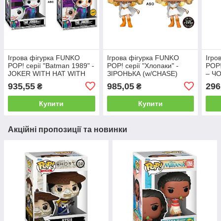
Ігрова фігурка FUNKO
Ігрова фігурка FUNKO
Ігро
POP! серії "Batman 1989" -
POP! серії "Хлопаки" -
POP!
JOKER WITH HAT WITH
ЗІРОНЬКА (w/CHASE)
– Ч
CHASE
chas
935,55
985,05
296
₴
₴
Купити
Купити
Акційні пропозиції та новинки