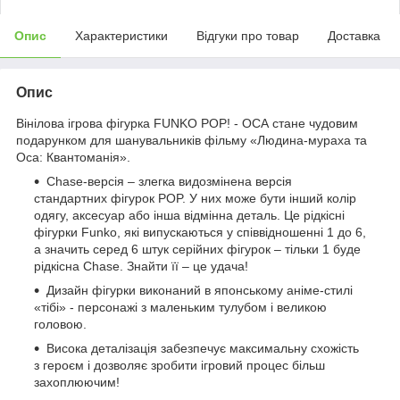
Опис
Характеристики
Відгуки про товар
Доставка
Опис
Вінілова ігрова фігурка FUNKO POP! - ОСА стане чудовим
подарунком для шанувальників фільму «Людина-мураха та
Оса: Квантоманія».
Chase-версія – злегка видозмінена версія
стандартних фігурок POP. У них може бути інший колір
одягу, аксесуар або інша відмінна деталь. Це рідкісні
фігурки Funko, які випускаються у співвідношенні 1 до 6,
а значить серед 6 штук серійних фігурок – тільки 1 буде
рідкісна Сhase. Знайти її – це удача!
Дизайн фігурки виконаний в японському аніме-стилі
«тібі» - персонажі з маленьким тулубом і великою
головою.
Висока деталізація забезпечує максимальну схожість
з героєм і дозволяє зробити ігровий процес більш
захоплюючим!