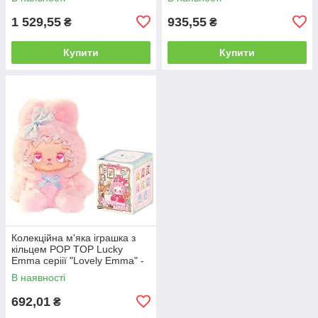
1 529,55
935,55
₴
₴
Купити
Купити
Колекційна м'яка іграшка з
кільцем POP TOP Lucky
Emma серіії "Lovely Emma" -
ЗАЙЧЕНЯТА(дисп., в ас.)
В наявності
692,01
₴