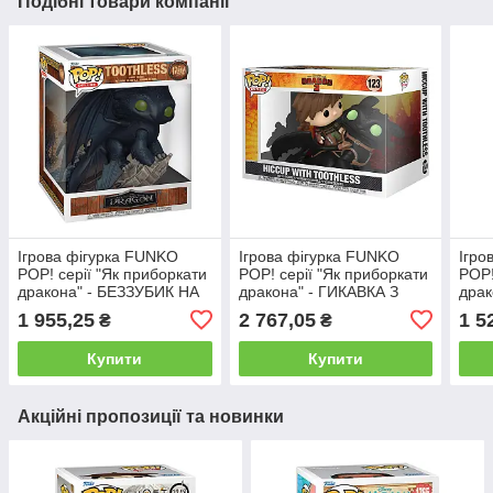
Подібні товари компанії
Ігрова фігурка FUNKO
Ігрова фігурка FUNKO
Ігро
POP! серії "Як приборкати
POP! серії "Як приборкати
POP!
дракона" - БЕЗЗУБИК НА
дракона" - ГИКАВКА З
дра
СКЕЛІ
БЕЗЗУБИКОМ
ПАВ
1 955,25
2 767,05
1 5
₴
₴
Купити
Купити
Акційні пропозиції та новинки