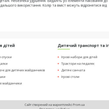
 деталі. Небезпека удушення. Видаліть усі елементи паковання до 
одальшого використання. Колір та вміст можуть відрізнятися від
я дітей
Дитячий транспорт та і
и спуски
Ігрові набори для дітей
далки
Трактори на педалях
чі для дитячих майданчиків
Дитячі санчата
ашки
Ігрові столи
ові майданчики
Сайт створений на маркетплейсі
Prom.ua