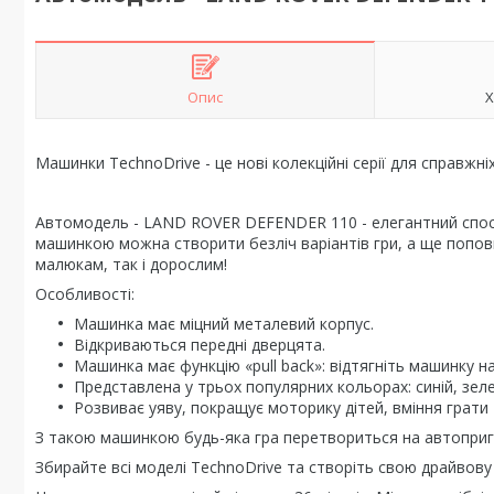
Опис
Х
Машинки TechnoDrive - це нові колекційні серії для справжні
Автомодель - LAND ROVER DEFENDER 110 - елегантний спосі
машинкою можна створити безліч варіантів гри, а ще попо
малюкам, так і дорослим!
Особливості:
Машинка має міцний металевий корпус.
Відкриваються передні дверцята.
Машинка має функцію «pull back»: відтягніть машинку наз
Представлена у трьох популярних кольорах: синій, зеле
Розвиває уяву, покращує моторику дітей, вміння грати 
З такою машинкою будь-яка гра перетвориться на автоприг
Збирайте всі моделі TechnoDrive та створіть свою драйвову