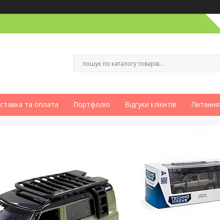
ставка та оплата
Портфоліо
Відгуки клієнтів
Питання