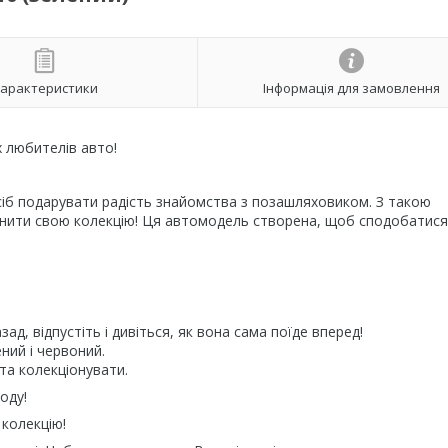
арактеристики
Інформація для замовлення
х любителів авто!
б подарувати радість знайомства з позашляховиком. З такою
внити свою колекцію! Ця автомодель створена, щоб сподобатися
ад, відпустіть і дивіться, як вона сама поїде вперед!
ний і червоний.
та колекціонувати.
оду!
 колекцію!