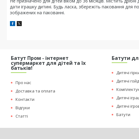
Не призначено для дітей віком до 36 місяців. Містить дрібні
дати іграшку дитині. Будь ласка, збережіть паковання для п
зображених на пакованні.
Батут Пром - інтернет
Батути дл
супермаркет для дітей та їх
батьків!
Дитячі гірк
Дитячі гой
Про нас
Комплектую
Доставка та оплата
Дитячі ігр
Контакти
Дитячі ігр
Відгуки
Батути
Статті