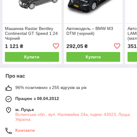
Машинка Rastar Bentley
Автомодель – BMW M3
Авто
Continental GT Speed 1:24
DTM (чорний)
LAM
Чорний
(мат
1 121
292,05
351
₴
₴
Купити
Купити
Про нас
96% позитивних з 255 відгуків за рік
Працює з 08.04.2012
м. Луцьк
Волинська обл., вул. Наливайка 24а, індекс 43023, Луцьк,
Україна
Контакти