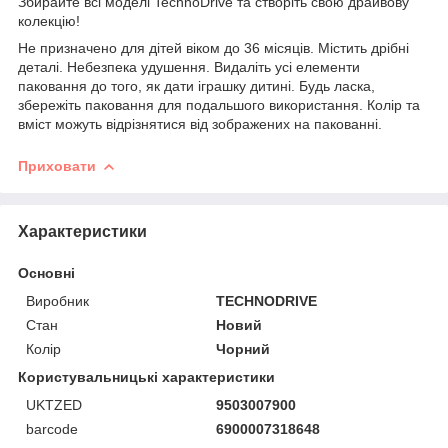
Збирайте всі моделі TechnoDrive та створіть свою драйвову
колекцію!
Не призначено для дітей віком до 36 місяців. Містить дрібні
деталі. Небезпека удушення. Видаліть усі елементи
паковання до того, як дати іграшку дитині. Будь ласка,
збережіть паковання для подальшого використання. Колір та
вміст можуть відрізнятися від зображених на пакованні.
Приховати
Характеристики
Основні
Виробник
TECHNODRIVE
Стан
Новий
Колір
Чорний
Користувальницькі характеристики
UKTZED
9503007900
barcode
6900007318648