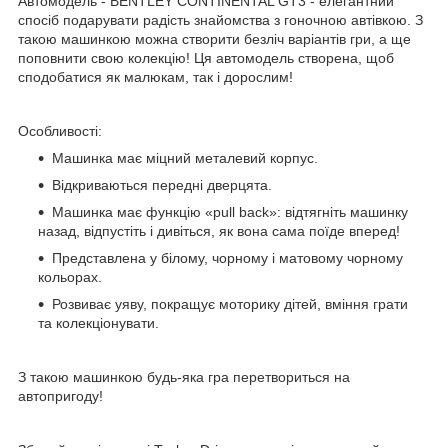
Автомодель - BENTLEY CONTINENTAL GT3 - елегантний
спосіб подарувати радість знайомства з гоночною автівкою. З
такою машинкою можна створити безліч варіантів гри, а ще
поповнити свою колекцію! Ця автомодель створена, щоб
сподобатися як малюкам, так і дорослим!
Особливості:
Машинка має міцний металевий корпус.
Відкриваються передні дверцята.
Машинка має функцію «pull back»: відтягніть машинку
назад, відпустіть і дивіться, як вона сама поїде вперед!
Представлена у білому, чорному і матовому чорному
кольорах.
Розвиває уяву, покращує моторику дітей, вміння грати
та колекціонувати.
З такою машинкою будь-яка гра перетвориться на
автопригоду!