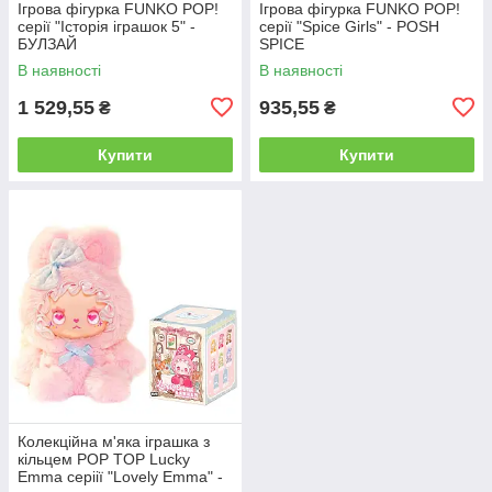
Ігрова фігурка FUNKO POP!
Ігрова фігурка FUNKO POP!
серії "Історія іграшок 5" -
серії "Spice Girls" - POSH
БУЛЗАЙ
SPICE
В наявності
В наявності
1 529,55
935,55
₴
₴
Купити
Купити
Колекційна м'яка іграшка з
кільцем POP TOP Lucky
Emma серіії "Lovely Emma" -