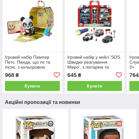
Ігровий набір Пампер
Ігровий набір у кейсі 'SOS.
Ігро
Петс. Панда, що пє та
Швидке реагування.
Служ
пісяє, з кольоровою
Мікро', з ліхтарем та
3+
лапкою, 3 аксес.-
аксес., 3+
968
645
764
₴
₴
сюрпризи, 3+
Купити
Купити
Акційні пропозиції та новинки