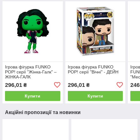
Ігрова фігурка FUNKO
Ігрова фігурка FUNKO
Ігро
POP! серії "Жінка-Галк" –
POP! серії "Вічні" - ДЕЙН
FUNK
ЖІНКА-ГАЛК
"Мес
КАП
296,01
296,01
246
₴
₴
Купити
Купити
Акційні пропозиції та новинки