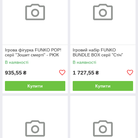
Ігрова фігурка FUNKO POP!
Ігровий набір FUNKO
серії "Зошит смерті" - РЮК
BUNDLE BOX серії "Стіч"
В наявності
В наявності
935,55
1 727,55
₴
₴
Купити
Купити