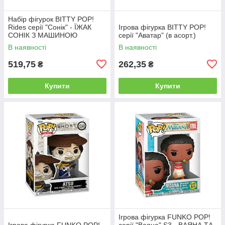
Набір фігурок BITTY POP!
Rides серії "Сонік" - ЇЖАК
Ігрова фігурка BITTY POP!
СОНІК З МАШИНОЮ
серії "Аватар" (в асорт.)
В наявності
В наявності
519,75
262,35
₴
₴
Купити
Купити
Ігрова фігурка FUNKO POP!
Ігрова фігурка FUNKO POP!
серії "Ваяна" S3 - ВАЯНА ТА