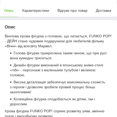
Опис
Характеристики
Відгуки про товар
Доставка
Опис
Вінілова ігрова фігурка з головою, що хитається, FUNKO POP!
- ДЕЙН стане чудовим подарунком для любителів фільму
«Вічні» від всесвіту Марвел.
Голова фігурки прикріплена таким чином, що при русі
вона кумедно трясеться.
Дизайн фігурки виконаний в японському аніме-стилі
«тібі» - персонажі з маленьким тулубом і великою
головою.
Висока деталізація забезпечує максимальну схожість
з героєм і дозволяє зробити ігровий процес більш
захопливим!
Колекційна фігурка сподобається як дітям, так і
дорослим.
Ігрова фігурка FUNKO POP! сприяє розвитку уяви, вмінню
грати і емоційному розвитку.