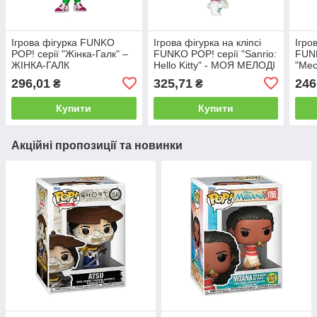
Ігрова фігурка FUNKO
Ігрова фігурка на кліпсі
Ігро
POP! серії "Жінка-Галк" –
FUNKO POP! серії "Sanrio:
FUNK
ЖІНКА-ГАЛК
Hello Kitty" - МОЯ МЕЛОДІ
"Мес
КАП
296,01
325,71
246
₴
₴
Купити
Купити
Акційні пропозиції та новинки