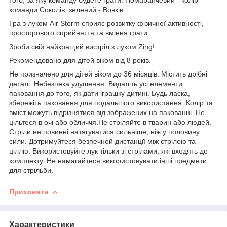
команди Соколів, зелений - Вовків.
Гра з луком Air Storm сприяє розвитку фізичної активності,
просторового сприйняття та вміння грати.
Зроби свій найкращий вистріл з луком Zing!
Рекомендовано для дітей віком від 8 років.
Не призначено для дітей віком до 36 місяців. Містить дрібні
деталі. Небезпека удушення. Видаліть усі елементи
паковання до того, як дати іграшку дитині. Будь ласка,
збережіть паковання для подальшого використання. Колір та
вміст можуть відрізнятися від зображених на пакованні. Не
цільтеся в очі або обличчя.Не стріляйте в тварин або людей.
Стріли не повинні натягуватися сильніше, ніж у половину
сили. Дотримуйтеся безпечной дистанції між стрілою та
ціллю. Використовуйте лук тільки зі стрілами, які входять до
комплекту. Не намагайтеся використовувати інші предмети
для стрільби.
Приховати
Характеристики