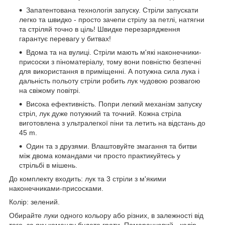
Запатентована технологія запуску. Стріли запускати
легко та швидко - просто зачепи стрілу за петлі, натягни
та стріляй точно в ціль! Швидке перезарядження
гарантує перевагу у битвах!
Вдома та на вулиці. Стріли мають м'які наконечники-
присоски з піноматеріалу, тому вони повністю безпечні
для використання в приміщенні. А потужна сила лука і
дальність польоту стріли робить лук чудовою розвагою
на свіжому повітрі.
Висока ефективність. Попри легкий механізм запуску
стріл, лук дуже потужний та точний. Кожна стріла
виготовлена з ультралегкої піни та летить на відстань до
45 m.
Один та з друзями. Влаштовуйте змагання та битви
між двома командами чи просто практикуйтесь у
стрільбі в мішень.
До комплекту входить: лук та 3 стріли з м'якими
наконечниками-присосками.
Колір: зелений.
Обирайте луки одного кольору або різних, в залежності від
того, за яку команду будете грати. Помаранчевий - колір