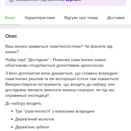
Опис
Характеристики
Відгуки про товар
Доставка
Опис
Ваш малюк цікавиться скам'янілостями? Чи фанатіє від
комах?
Набір серії "Дослідник" - Розкопки скам'янілих комах
обов'язково сподобається допитливим археологам.
З його допоомгою вони дізнаються, що сховано всередині
скам'янілих рештків та які моторошні істоти там ховаються!
Використовуючи інструменти, що входять до набору, юні
дослідники зможуть викопати комаху-сюрприз, як під час
справжньої експедиції!.
До набору входить:
Три "скам'янілості" з комахами всередині
Дерев'яний молоток
Дерев'яне зубило