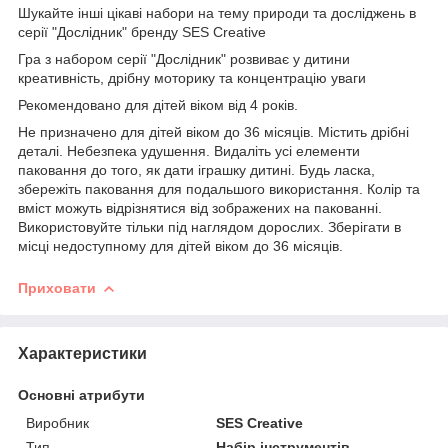
Шукайте інші цікаві набори на тему природи та досліджень в
серії "Дослідник" бренду SES Creative
Гра з набором серії "Дослідник" розвиває у дитини
креативність, дрібну моторику та концентрацію уваги
Рекомендовано для дітей віком від 4 років.
Не призначено для дітей віком до 36 місяців. Містить дрібні
деталі. Небезпека удушення. Видаліть усі елементи
паковання до того, як дати іграшку дитині. Будь ласка,
збережіть паковання для подальшого використання. Колір та
вміст можуть відрізнятися від зображених на пакованні.
Використовуйте тільки під наглядом дорослих. Зберігати в
місці недоступному для дітей віком до 36 місяців.
Приховати
Характеристики
Основні атрибути
Виробник
SES Creatіve
Тип
Набір інструментів