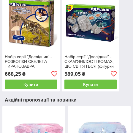
Набір серії "Дослідник" -
Набір серії "Дослідник" -
РОЗКОПКИ СКЕЛЕТА
СКАМ'ЯНІЛОСТІ КОМАХ,
ТИРАНОЗАВРА
ЩО СВІТЯТЬСЯ (фігурки
(інструменти,
комах, гіпс, фарби,
668,25
589,05
₴
₴
"скам'янілості")
пензлик)
Купити
Купити
Акційні пропозиції та новинки