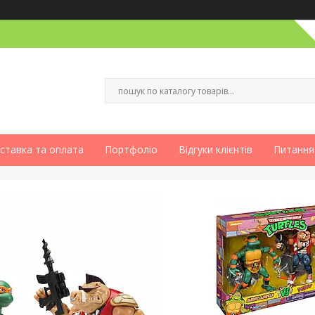
ставка та оплата
Портфоліо
Відгуки клієнтів
Питання