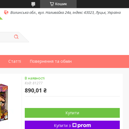
Кошик
Волинська обл., вул. Наливайка 24а, індекс 43023, Луцьк, Україна
Статті
Повернення та обмін
В наявності
Код:
81277
890,01 ₴
Купити
Купити з