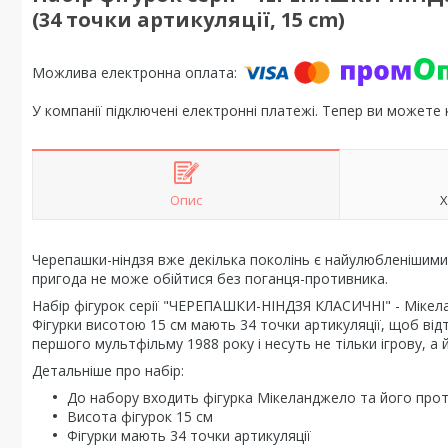
(34 точки артикуляції, 15 cm)
У компанії підключені електронні платежі. Тепер ви можете
Опис
Х
Черепашки-ніндзя вже декілька поколінь є найулюбленішими 
пригода не може обійтися без поганця-противника.
Набір фігурок серії "ЧЕРЕПАШКИ-НІНДЗЯ КЛАСИЧНІ" - Мікел
Фігурки висотою 15 см мають 34 точки артикуляції, щоб відт
першого мультфільму 1988 року і несуть не тільки ігрову, а й
Детальніше про набір:
До набору входить фігурка Мікеланджело та його прот
Висота фігурок 15 см
Фігурки мають 34 точки артикуляції