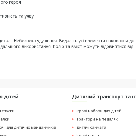
ного героя
тивність та уяву.
 деталі. Небезпека удушення. Видаліть усі елементи паковання до 
одальшого використання. Колір та вміст можуть відрізнятися від
я дітей
Дитячий транспорт та і
и спуски
Ігрові набори для дітей
далки
Трактори на педалях
чі для дитячих майданчиків
Дитячі санчата
ашки
Ігрові столи