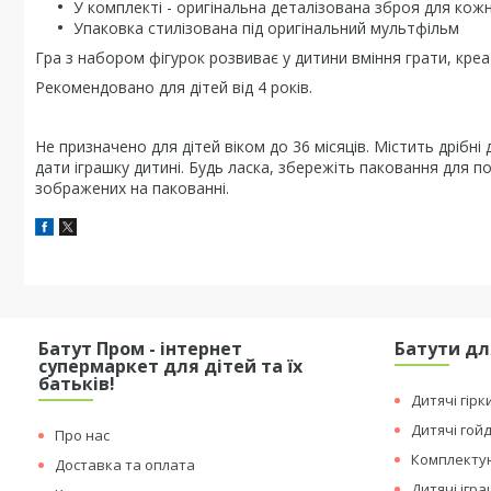
У комплекті - оригінальна деталізована зброя для кож
Упаковка стилізована під оригінальний мультфільм
Гра з набором фігурок розвиває у дитини вміння грати, креа
Рекомендовано для дітей від 4 років.
Не призначено для дітей віком до 36 місяців. Містить дрібні
дати іграшку дитині. Будь ласка, збережіть паковання для п
зображених на пакованні.
Батут Пром - інтернет
Батути дл
супермаркет для дітей та їх
батьків!
Дитячі гірк
Дитячі гой
Про нас
Комплектую
Доставка та оплата
Дитячі ігр