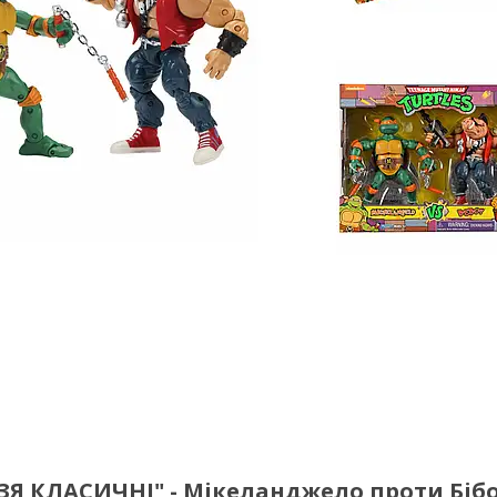
ДЗЯ КЛАСИЧНІ" - Мікеланджело проти Біб