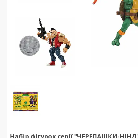
Набір фігурок серії "ЧЕРЕПАШКИ-НІН