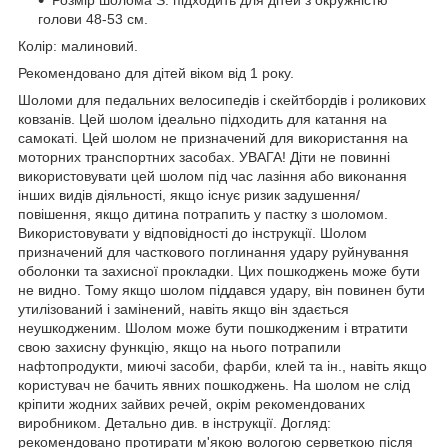
голови 48-53 см.
Колір: малиновий.
Рекомендовано для дітей віком від 1 року.
Шоломи для педальних велосипедів і скейтбордів і роликових
ковзанів. Цей шолом ідеально підходить для катання на
самокаті. Цей шолом не призначений для використання на
моторних транспортних засобах. УВАГА! Діти не повинні
використовувати цей шолом під час лазіння або виконання
інших видів діяльності, якщо існує ризик задушення/
повішення, якщо дитина потрапить у пастку з шоломом.
Використовувати у відповідності до інструкції. Шолом
призначений для часткового поглинання удару руйнування
оболонки та захисної прокладки. Цих пошкоджень може бути
не видно. Тому якщо шолом піддався удару, він повинен бути
утилізований і замінений, навіть якщо він здається
неушкодженим. Шолом може бути пошкодженим і втратити
свою захисну функцію, якщо на нього потрапили
нафтопродукти, миючі засоби, фарби, клей та ін., навіть якщо
користувач не бачить явних пошкоджень. На шолом не слід
кріпити жодних зайвих речей, окрім рекомендованих
виробником. Детально див. в інструкції. Догляд:
рекомендовано протирати м'якою вологою серветкою після