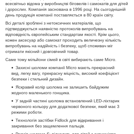
всесвітньо відома у виробництві біговелів і самокатів для дітей
і дорослих. Компанія заснована в 1996 році. На сьогоднішній
день продукція компанії поставляється в 80 країн світу.
Всі деталі зроблені з нетоксичних матеріалів, що
підтверджується наявністю протоколів випробувань на
відповідність європейським стандартам якості. Крім цього,
кожен аксесуар або самокат проходить величезну кількість
випробувань на надійність і безпеку, щоб споживач міг
отримати якісний і довговічний товар.
Саме тому мільйони сімей в світі вибирають саме Micro.
Захисні шоломи компанії Micro мають прекрасний
вид, легку вагу, прекрасну міцність, високий коефіцієнт
безпеки і стильний дизайн.
Яскравий колір шолома не залишить байдужим
жодного маленького гонщика.
У задній частині шолома встановлений LED-ліхтарик
червоного кольору для додаткової безпеки, який має 3
режими роботи.
Технологія застібки Fidlock для відкривання і
закривання без защемлення пальців.
Розмір шолома S: підходить для дітей з окружністю