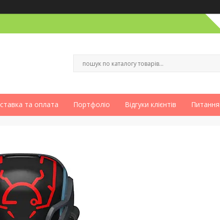
ставка та оплата
Портфоліо
Відгуки клієнтів
Питання