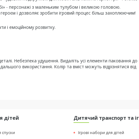
бі» - персонажі з маленьким тулубом і великою головою.
 героєм і дозволяє зробити ігровий процес більш захоплюючим!
ти і емоційному розвитку.
 деталі. Небезпека удушення. Видаліть усі елементи паковання до 
одальшого використання. Колір та вміст можуть відрізнятися від
я дітей
Дитячий транспорт та і
и спуски
Ігрові набори для дітей