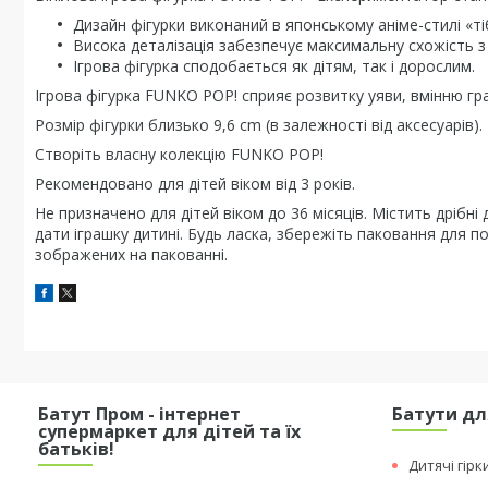
Дизайн фігурки виконаний в японському аніме-стилі «ті
Висока деталізація забезпечує максимальну схожість з
Ігрова фігурка сподобається як дітям, так і дорослим.
Ігрова фігурка FUNKO POP! сприяє розвитку уяви, вмінню гра
Розмір фігурки близько 9,6 cm (в залежності від аксесуарів).
Створіть власну колекцію FUNKO POP!
Рекомендовано для дітей віком від 3 років.
Не призначено для дітей віком до 36 місяців. Містить дрібні
дати іграшку дитині. Будь ласка, збережіть паковання для п
зображених на пакованні.
Батут Пром - інтернет
Батути дл
супермаркет для дітей та їх
батьків!
Дитячі гірк