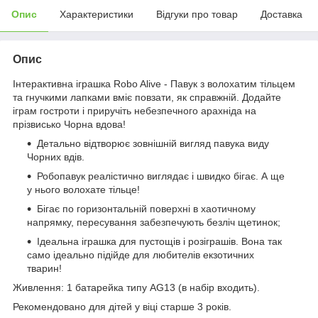
Опис
Характеристики
Відгуки про товар
Доставка
Опис
Інтерактивна іграшка Robo Alive - Павук з волохатим тільцем
та гнучкими лапками вміє повзати, як справжній. Додайте
іграм гостроти і приручіть небезпечного арахніда на
прізвисько Чорна вдова!
Детально відтворює зовнішній вигляд павука виду
Чорних вдів.
Робопавук реалістично виглядає і швидко бігає. А ще
у нього волохате тільце!
Бігає по горизонтальній поверхні в хаотичному
напрямку, пересування забезпечують безліч щетинок;
Ідеальна іграшка для пустощів і розіграшів. Вона так
само ідеально підійде для любителів екзотичних
тварин!
Живлення: 1 батарейка типу AG13 (в набір входить).
Рекомендовано для дітей у віці старше 3 років.