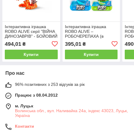
Інтерактивна іграшка
Інтерактивна іграшка
Інте
ROBO ALIVE серії "ВІЙНА
ROBO ALIVE –
ROB
ДИНОЗАВРІВ" - БОЙОВИЙ
РОБОЧЕРЕПАХА (в
РОБ
ВЕЛОЦИРАПТОР
асорт.)
494,01
395,01
490
₴
₴
Купити
Купити
Про нас
96% позитивних з 253 відгуків за рік
Працює з 08.04.2012
м. Луцьк
Волинська обл., вул. Наливайка 24а, індекс 43023, Луцьк,
Україна
Контакти