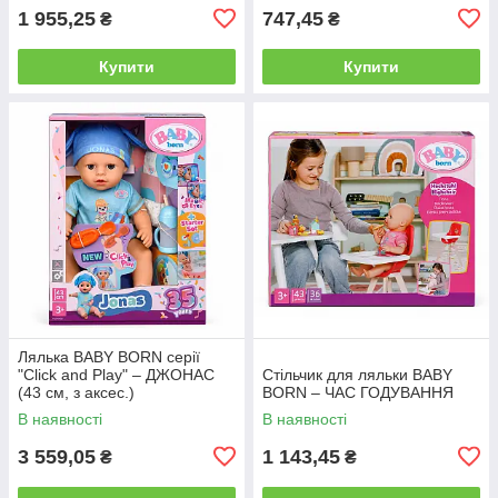
1 955,25
747,45
₴
₴
Купити
Купити
Лялька BABY BORN серії
"Click and Play" – ДЖОНАС
Стільчик для ляльки BABY
(43 см, з аксес.)
BORN – ЧАС ГОДУВАННЯ
В наявності
В наявності
3 559,05
1 143,45
₴
₴