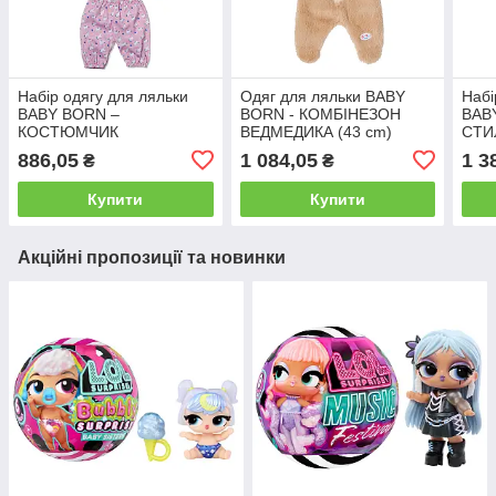
Набір одягу для ляльки
Одяг для ляльки BABY
Набі
BABY BORN –
BORN - КОМБІНЕЗОН
BAB
КОСТЮМЧИК
ВЕДМЕДИКА (43 cm)
СТИЛ
ЄДИНОРОГА (43 см)
886,05
1 084,05
1 3
₴
₴
Купити
Купити
Акційні пропозиції та новинки