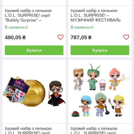
Ігровий набір з лялькою
Ігровий набір з лялькою
L.O.L. SURPRISE! серії
L.O.L. SURPRISE! –
"Bubbly Surprise" –
МУЗИЧНИЙ ФЕСТИВАЛЬ
СЕСТРИЧКИ
В наявності
В наявності
490,05
787,05
₴
₴
Купити
Купити
Ігровий набір з лялькою
Ігровий набір з лялькою
L.O.L. SURPRISE! серії
L.O.L. SURPRISE! серії