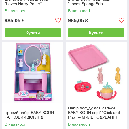
"Loves Harry Potter"
"Loves SpongeBob
SquarePants"
В наявності
В наявності
985,05
985,05
₴
₴
Купити
Купити
Набір посуду для ляльки
Ігровий набір BABY BORN –
BABY BORN серії "Click and
РАНКОВИЙ ДОГЛЯД
Play" – МИЛЕ ГОДУВАННЯ
В наявності
В наявності