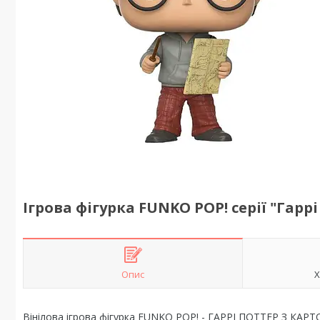
Ігрова фігурка FUNKO POP! серії "Гар
Опис
Х
Вінілова ігрова фігурка FUNKO POP! - ГАРРІ ПОТТЕР З КАР