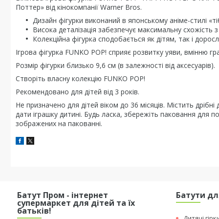
Поттер» від кінокомпанії Warner Bros.
Дизайн фігурки виконаний в японському аніме-стилі «ті
Висока деталізація забезпечує максимальну схожість з
Колекційна фігурка сподобається як дітям, так і доросл
Ігрова фігурка FUNKO POP! сприяє розвитку уяви, вмінню гра
Розмір фігурки близько 9,6 см (в залежності від аксесуарів).
Створіть власну колекцію FUNKO POP!
Рекомендовано для дітей від 3 років.
Не призначено для дітей віком до 36 місяців. Містить дрібні
дати іграшку дитині. Будь ласка, збережіть паковання для п
зображених на пакованні.
Батут Пром - інтернет
Батути дл
супермаркет для дітей та їх
батьків!
Дитячі гірк