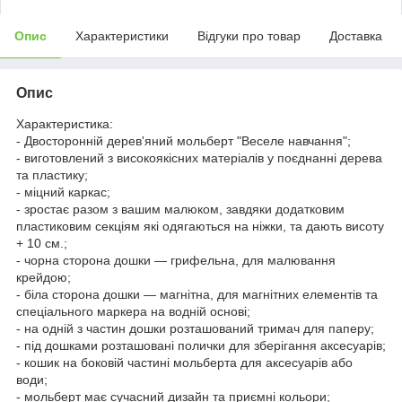
Опис
Характеристики
Відгуки про товар
Доставка
Опис
Характеристика:
- Двосторонній дерев'яний мольберт "Веселе навчання";
- виготовлений з високоякісних матеріалів у поєднанні дерева
та пластику;
- міцний каркас;
- зростає разом з вашим малюком, завдяки додатковим
пластиковим секціям які одягаються на ніжки, та дають висоту
+ 10 см.;
- чорна сторона дошки — грифельна, для малювання
крейдою;
- біла сторона дошки — магнітна, для магнітних елементів та
спеціального маркера на водній основі;
- на одній з частин дошки розташований тримач для паперу;
- під дошками розташовані полички для зберігання аксесуарів;
- кошик на боковій частині мольберта для аксесуарів або
води;
- мольберт має сучасний дизайн та приємні кольори;