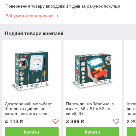
Повернення товару впродовж 14 днів за рахунок покупця
Всі умови повернення
Подібні товари компанії
Двосторонній мольберт
Парта-дошка 'Магічна' з
Ігро
'Літери та цифри' на
аксес., 56 х 57 х 52 см,
догл
метал. ніжках з аксес.,
синій, 3+
панд
синій, 4 9х 52 х 105 см, 3+
аксе
4 113
3 399
2 2
₴
₴
Купити
Купити