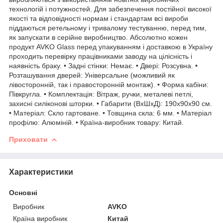
технологій і потужностей. Для забезпечення постійної високої
якості та відповідності нормам і стандартам всі вироби
піддаються ретельному і тривалому тестуванню, перед тим,
як запускати в серійне виробництво. Абсолютно кожен
продукт AVKO Glass перед упакуванням і доставкою в Україну
проходить перевірку працівниками заводу на цілісність і
наявність браку. • Задні стінки: Немає. • Двері: Розсувна. •
Розташування дверей: Універсальне (можливий як
лівосторонній, так і правосторонній монтаж). • Форма кабіни:
Півкругла. • Комплектація: Вітраж, ручки, металеві петлі,
захисні силіконові шторки. • Габарити (ВхШхД): 190х90х90 см.
• Матеріал: Скло гартоване. • Товщина скла: 6 мм. • Матеріал
профілю: Алюміній. • Країна-виробник товару: Китай.
Приховати
Характеристики
Основні
Виробник
AVKO
Країна виробник
Китай