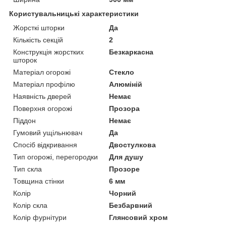
Користувальницькі характеристики
Жорсткі шторки
Да
Кількість секцій
2
Конструкція жорстких
Безкаркасна
шторок
Матеріал огорожі
Стекло
Матеріал профілю
Алюміній
Наявність дверей
Немає
Поверхня огорожі
Прозора
Піддон
Немає
Гумовий ущільнювач
Да
Спосіб відкривання
Двостулкова
Тип огорожі, перегородки
Для душу
Тип скла
Прозоре
Товщина стінки
6 мм
Колір
Чорний
Колір скла
Безбарвний
Колір фурнітури
Глянсовий хром