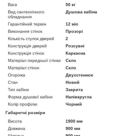
Вага
50 кг
Вид сантехнічного
Душова кабіна
обладнання
Гарантійний термін
12 міс
Виконання стінок
Прозорі
Кількість стулок дверей
2
Конструкція дверей
Розсувні
Конструкція стінок
Каркасна
Матеріал передньої стінки
Скло
Матеріал стінок
Скло
Огорожа
Двухстенное
Стан
Новий
Тип кабіни
Закрита
Форма душової кабіни
Напівкругла
Колір профілю
Чорний
Габаритні розміри
Висота
1900 мм
Довжина
900 мм
Ширина
900 мм