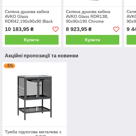
Скляна душова кабіна
Скляна душова кабіна
Скля
AVKO Glass
AVKO Glass RDR13B,
AVK
RDR42,190х90х90 Black
90х90х190 Chrome
90х9
10 183,95
8 923,95
9 4
₴
₴
Купити
Купити
Акційні пропозиції та новинки
–5%
Тумба підлогова металева з