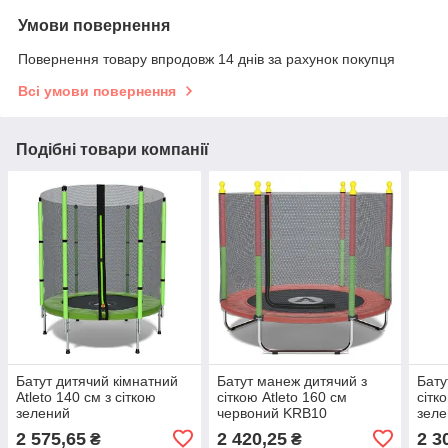
Умови повернення
Повернення товару впродовж 14 днів за рахунок покупця
Всі умови повернення
Подібні товари компанії
Батут дитячий кімнатний
Батут манеж дитячий з
Бату
Atleto 140 см з сіткою
сіткою Atleto 160 см
сітк
зелений
червоний KRB10
зел
2 575,65
2 420,25
2 3
₴
₴