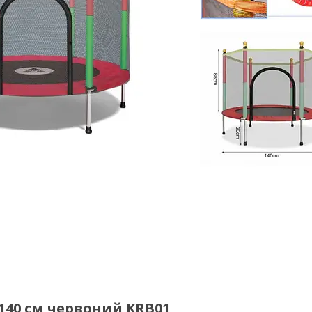
 140 см червоний KRB01