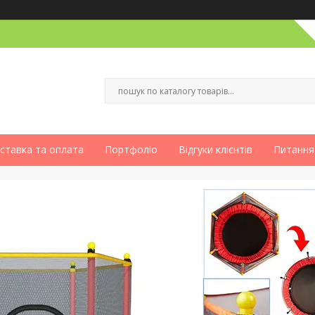
ставка та оплата
Портфоліо
Відгуки клієнтів
Питання