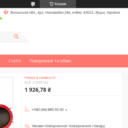
Кошик
Волинська обл., вул. Наливайка 24а, індекс 43023, Луцьк, Україна
Статті
Повернення та обмін
Немає в наявності
Код:
21000143
1 926,78 ₴
+380 (66) 889-30-43
повернення товару