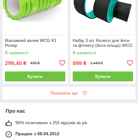
Масажний валик WCG K1
Набір 3 шт. Колесо для йоги
Ролер
та фітнесу (йога кільце) WCG
В наявності
В наявності
299,40
899
₴
₴
499 ₴
1 449 ₴
Купити
Купити
Показати ще
Про нас
96% позитивних з 255 відгуків за рік
Працює з 08.04.2012