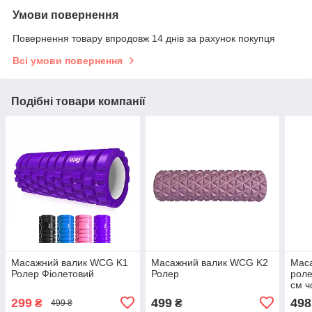
Умови повернення
Повернення товару впродовж 14 днів за рахунок покупця
Всі умови повернення
Подібні товари компанії
Масажний валик WCG K1
Масажний валик WCG K2
Маса
Ролер Фіолетовий
Ролер
роле
см ч
299
499
498
₴
₴
499 ₴