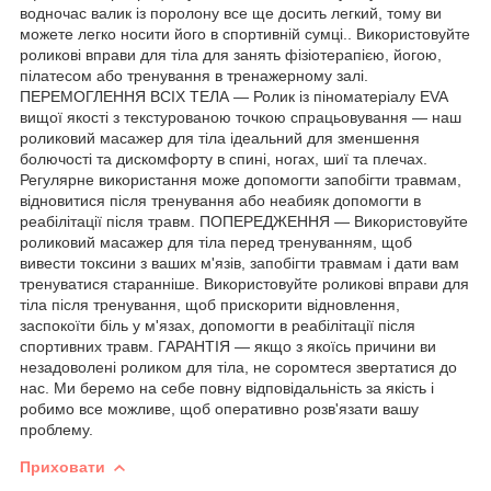
водночас валик із поролону все ще досить легкий, тому ви
можете легко носити його в спортивній сумці.. Використовуйте
роликові вправи для тіла для занять фізіотерапією, йогою,
пілатесом або тренування в тренажерному залі.
ПЕРЕМОГЛЕННЯ ВСІХ ТЕЛА — Ролик із піноматеріалу EVA
вищої якості з текстурованою точкою спрацьовування — наш
роликовий масажер для тіла ідеальний для зменшення
болючості та дискомфорту в спині, ногах, шиї та плечах.
Регулярне використання може допомогти запобігти травмам,
відновитися після тренування або неабияк допомогти в
реабілітації після травм. ПОПЕРЕДЖЕННЯ — Використовуйте
роликовий масажер для тіла перед тренуванням, щоб
вивести токсини з ваших м'язів, запобігти травмам і дати вам
тренуватися старанніше. Використовуйте роликові вправи для
тіла після тренування, щоб прискорити відновлення,
заспокоїти біль у м'язах, допомогти в реабілітації після
спортивних травм. ГАРАНТІЯ — якщо з якоїсь причини ви
незадоволені роликом для тіла, не соромтеся звертатися до
нас. Ми беремо на себе повну відповідальність за якість і
робимо все можливе, щоб оперативно розв'язати вашу
проблему.
Приховати