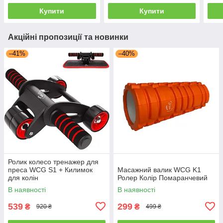
Купити
Купити
Акційні пропозиції та новинки
–41%
–40%
Ролик колесо тренажер для
преса WCG S1 + Килимок
Масажний валик WCG K1
для колін
Ролер Колір Помаранчевий
В наявності
В наявності
539
299
₴
₴
920 ₴
499 ₴