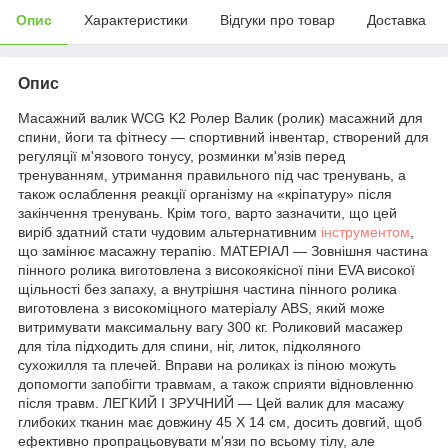
Опис
Характеристики
Відгуки про товар
Доставка
Опис
Масажний валик WCG K2 Ролер Валик (ролик) масажний для
спини, йоги та фітнесу — спортивний інвентар, створений для
регуляції м'язового тонусу, розминки м'язів перед
тренуванням, утримання правильного під час тренувань, а
також ослаблення реакції організму на «кріпатуру» після
закінчення тренувань. Крім того, варто зазначити, що цей
виріб здатний стати чудовим альтернативним
інструментом
,
що замінює масажну терапію. МАТЕРІАЛ — Зовнішня частина
пінного ролика виготовлена з високоякісної піни EVA високої
щільності без запаху, а внутрішня частина пінного ролика
виготовлена з високоміцного матеріалу ABS, який може
витримувати максимальну вагу 300 кг. Роликовий масажер
для тіла підходить для спини, ніг, литок, підколяного
сухожилля та плечей. Вправи на роликах із піною можуть
допомогти запобігти травмам, а також сприяти відновленню
після травм. ЛЕГКИЙ І ЗРУЧНИЙ — Цей валик для масажу
глибоких тканин має довжину 45 X 14 см, досить довгий, щоб
ефективно пропрацьовувати м'язи по всьому тілу, але