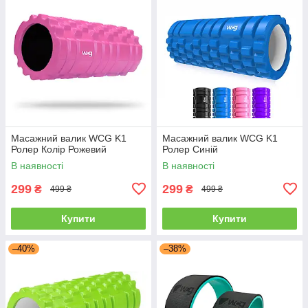
Масажний валик WCG K1
Масажний валик WCG K1
Ролер Колір Рожевий
Ролер Синій
В наявності
В наявності
299
299
₴
₴
499 ₴
499 ₴
Купити
Купити
–40%
–38%