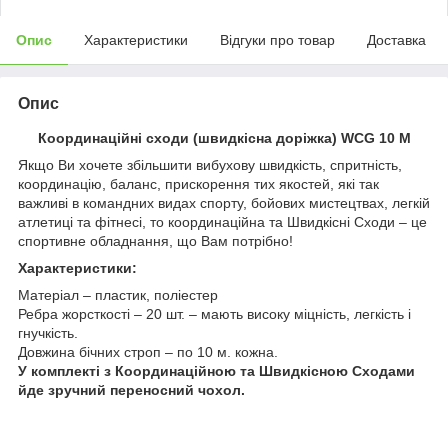
Опис
Характеристики
Відгуки про товар
Доставка
Опис
Координаційні сходи (швидкісна доріжка) WCG 10 М
Якщо Ви хочете збільшити вибухову швидкість, спритність,
координацію, баланс, прискорення тих якостей, які так
важливі в командних видах спорту, бойових мистецтвах, легкій
атлетиці та фітнесі, то координаційна та Швидкісні Сходи – це
спортивне обладнання, що Вам потрібно!
Характеристики:
Матеріал – пластик, поліестер
Ребра жорсткості – 20 шт. – мають високу міцність, легкість і
гнучкість.
Довжина бічних строп – по 10 м. кожна.
У комплекті з Координаційною та Швидкісною Сходами
йде зручний переносний чохол.