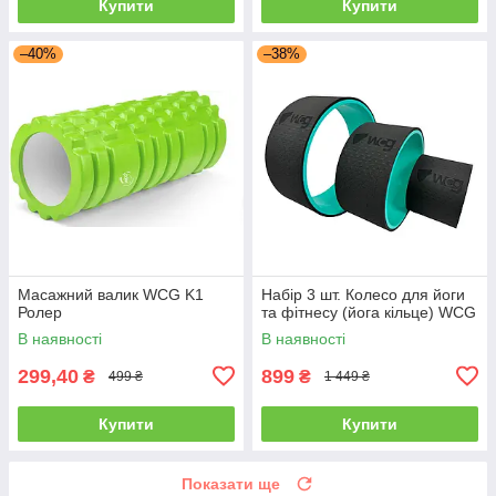
Купити
Купити
–40%
–38%
Масажний валик WCG K1
Набір 3 шт. Колесо для йоги
Ролер
та фітнесу (йога кільце) WCG
В наявності
В наявності
299,40
899
₴
₴
499 ₴
1 449 ₴
Купити
Купити
Показати ще