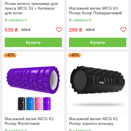
Ролик колесо тренажер для
преса WCG S1 + Килимок
Масажний валик WCG K1
для колін
Ролер Колір Помаранчевий
В наявності
В наявності
539
299
₴
₴
920 ₴
499 ₴
Купити
Купити
–40%
–40%
Масажний валик WCG K1
Масажний валик WCG K1
Ролер Фіолетовий
Ролер чорного кольору
В наявності
В наявності