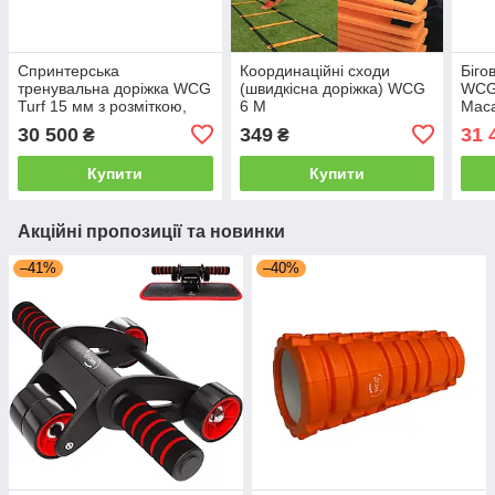
Спринтерська
Координаційні сходи
Біго
тренувальна доріжка WCG
(швидкісна доріжка) WCG
WCG-
Turf 15 мм з розміткою,
6 М
Мас
штучна трава, 1×12 м
дост
30 500
349
31 
₴
₴
Купити
Купити
Акційні пропозиції та новинки
–41%
–40%