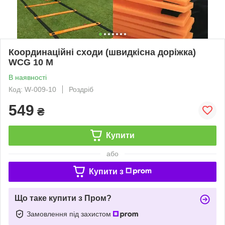
Координаційні сходи (швидкісна доріжка)
WCG 10 М
В наявності
Код: W-009-10
Роздріб
549
₴
Купити
або
Купити з
Що таке купити з Пром?
Замовлення під захистом