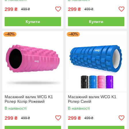
299
299
₴
₴
499 ₴
499 ₴
Купити
Купити
–40%
–40%
Масажний валик WCG K1
Масажний валик WCG K1
Ролер Колір Рожевий
Ролер Синій
В наявності
В наявності
299
299
₴
₴
499 ₴
499 ₴