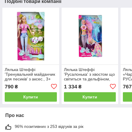
Подібні товари компанії
Лялька Штеффі
Лялька Штеффі
Ляль
'Тренувальний майданчик
'Русалонька' з хвостом що
«Чар
для песиків' з аксес., 3+
світиться та дельфіном,
РУС
3+
аксе
790
1 334
767
₴
₴
Купити
Купити
Про нас
96% позитивних з 253 відгуків за рік