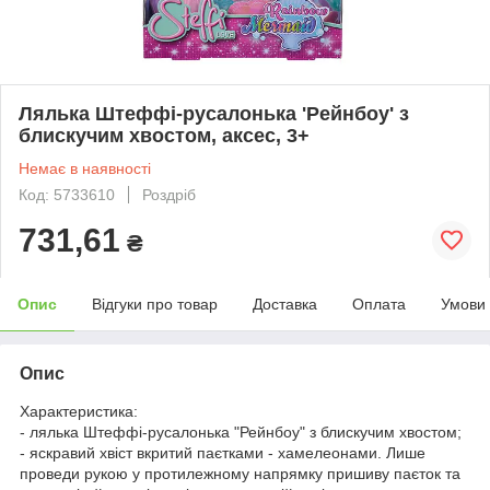
Лялька Штеффі-русалонька 'Рейнбоу' з
блискучим хвостом, аксес, 3+
Немає в наявності
Код: 5733610
Роздріб
731,61
₴
Опис
Відгуки про товар
Доставка
Оплата
Умови
Опис
Характеристика:
- лялька Штеффі-русалонька "Рейнбоу" з блискучим хвостом;
- яскравий хвіст вкритий паєтками - хамелеонами. Лише
проведи рукою у протилежному напрямку пришиву паєток та