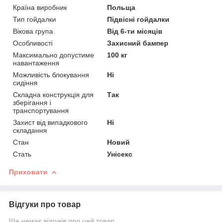
Країна виробник
Польща
Тип гойдалки
Підвісні гойдалки
Вікова група
Від 6-ти місяців
Особливості
Захисний бампер
Максимально допустиме
100 кг
навантаження
Можливість блокування
Ні
сидіння
Складна конструкція для
Так
зберігання і
транспортування
Захист від випадкового
Ні
складання
Стан
Новий
Стать
Унісекс
Приховати
Відгуки про товар
Ще немає відгуків про цей товар