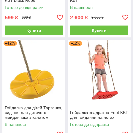
KBT Black Rope
KBT
Готово до відправки
В наявності
599
2 600
₴
₴
699 ₴
3 000 ₴
Купити
Купити
–12%
–12%
Гойдалка для дітей Тарзанка,
сидіння для дитячого
Гойдалка квадратна Foot KBT
майданчика з канатом
для гойдання на ногах
В наявності
Готово до відправки