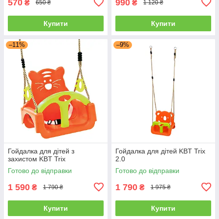
570
990
₴
₴
650 ₴
1 120 ₴
Купити
Купити
–11%
–9%
Гойдалка для дітей з
Гойдалка для дітей KBT Trix
захистом KBT Trix
2.0
Готово до відправки
Готово до відправки
1 590
1 790
₴
₴
1 790 ₴
1 975 ₴
Купити
Купити