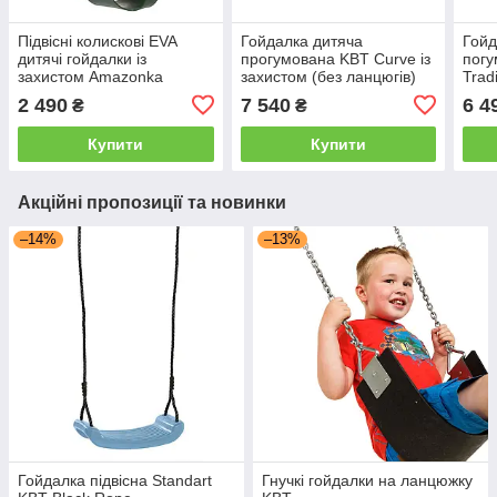
Підвісні колискові EVA
Гойдалка дитяча
Гойд
дитячі гойдалки із
прогумована KBT Curve із
погу
захистом Amazonka
захистом (без ланцюгів)
Trad
лан
2 490
7 540
6 4
₴
₴
Купити
Купити
Акційні пропозиції та новинки
–14%
–13%
Гойдалка підвісна Standart
Гнучкі гойдалки на ланцюжку