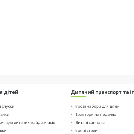
я дітей
Дитячий транспорт та і
и спуски
Ігрові набори для дітей
далки
Трактори на педалях
чі для дитячих майданчиків
Дитячі санчата
ашки
Ігрові столи