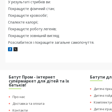
У результаті стрибків ви:
Покращуєте фізичний стан;
Покращуєте кровообіг;
Спалюєте калорії;
Покращуєте роботу легенів;
Покращуєте зовнішній вигляд;
Розслабитеся і покращите загальне самопочуття.
Батут Пром - інтернет
Батути дл
супермаркет для дітей та їх
батьків!
Дитячі гірк
Дитячі гой
Про нас
Комплектую
Доставка та оплата
Дитячі ігр
Контакти