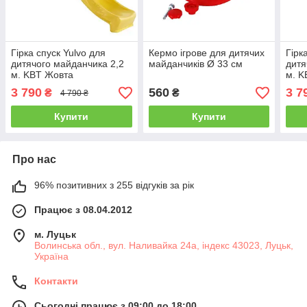
Гірка спуск Yulvo для
Кермо ігрове для дитячих
Гірк
дитячого майданчика 2,2
майданчиків Ø 33 см
дитя
м. KBT Жовта
м. K
3 790
560
3 7
₴
₴
4 790 ₴
Купити
Купити
Про нас
96% позитивних з 255 відгуків за рік
Працює з 08.04.2012
м. Луцьк
Волинська обл., вул. Наливайка 24а, індекс 43023, Луцьк,
Україна
Контакти
Сьогодні працює з 09:00 до 18:00