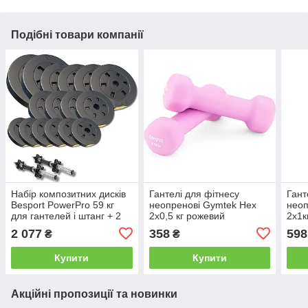
Подібні товари компанії
Набір композитних дисків
Гантелі для фітнесу
Гант
Besport PowerPro 59 кг
неопренові Gymtek Hex
неоп
для гантелей і штанг + 2
2х0,5 кг рожевий
2х1к
грифи
2 077
358
598
₴
₴
Купити
Купити
Акційні пропозиції та новинки