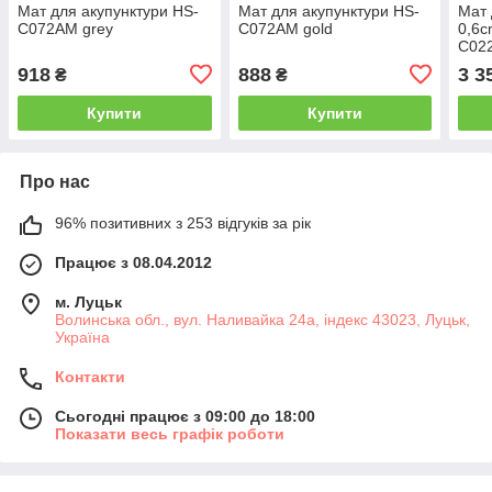
Мат для акупунктури HS-
Мат для акупунктури HS-
Мат 
C072AM grey
C072AM gold
0,6c
C02
918
888
3 3
₴
₴
Купити
Купити
Про нас
96% позитивних з 253 відгуків за рік
Працює з 08.04.2012
м. Луцьк
Волинська обл., вул. Наливайка 24а, індекс 43023, Луцьк,
Україна
Контакти
Сьогодні працює з 09:00 до 18:00
Показати весь графік роботи