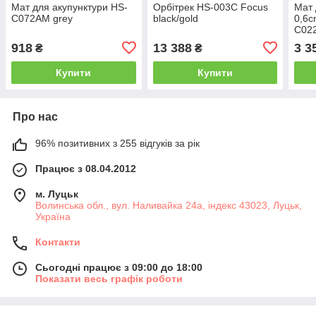
Мат для акупунктури HS-
Орбітрек HS-003C Focus
Мат 
C072AM grey
black/gold
0,6c
C02
918
13 388
3 3
₴
₴
Купити
Купити
Про нас
96% позитивних з 255 відгуків за рік
Працює з 08.04.2012
м. Луцьк
Волинська обл., вул. Наливайка 24а, індекс 43023, Луцьк,
Україна
Контакти
Сьогодні працює з 09:00 до 18:00
Показати весь графік роботи