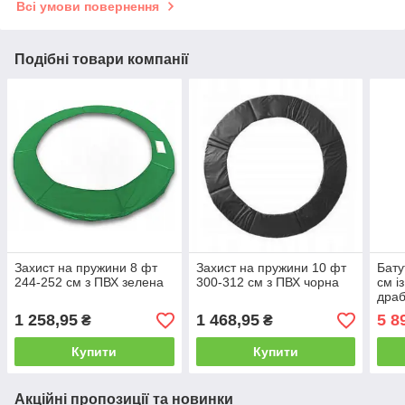
Всі умови повернення
Подібні товари компанії
Захист на пружини 8 фт
Захист на пружини 10 фт
Бату
244-252 см з ПВХ зелена
300-312 см з ПВХ чорна
см і
дра
1 258,95
1 468,95
5 8
₴
₴
Купити
Купити
Акційні пропозиції та новинки