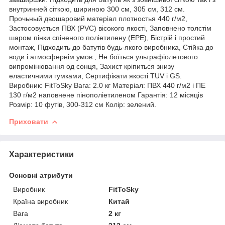
внутринней сіткою, шириною 300 см, 305 см, 312 см.
Прочьный двошаровий матеріал плотностья 440 г/м2,
Застосовується ПВХ (PVC) вісокого якості, Заповнено толстім
шаром пінки спіненого поліетилену (EPE), Бістрій і простий
монтаж, Підходить до батутів будь-якого виробника, Стійка до
води і атмосфернім умов , Не боїться ультрафіолетового
випромінювання од сонця, Захист кріпиться знизу
еластичними гумками, Сертифікати якості TUV і GS.
Виробник: FitToSky Вага: 2.0 кг Матеріал: ПВХ 440 г/м2 і ПЕ
130 г/м2 наповнене пінополіетиленом Гарантія: 12 місяців
Розмір: 10 футів, 300-312 см Колір: зелений.
Приховати
Характеристики
Основні атрибути
Виробник
FitToSky
Країна виробник
Китай
Вага
2 кг