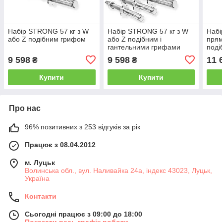
Набір STRONG 57 кг з W
Набір STRONG 57 кг з W
Набі
або Z подібним грифом
або Z подібним і
прям
гантельними грифами
поді
гри
9 598
9 598
11 
₴
₴
Купити
Купити
Про нас
96% позитивних з 253 відгуків за рік
Працює з 08.04.2012
м. Луцьк
Волинська обл., вул. Наливайка 24а, індекс 43023, Луцьк,
Україна
Контакти
Сьогодні працює з 09:00 до 18:00
Показати весь графік роботи