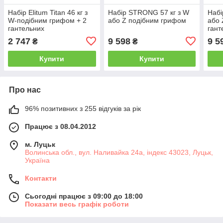
Набір Elitum Titan 46 кг з
Набір STRONG 57 кг з W
Набі
W-подібним грифом + 2
або Z подібним грифом
або 
гантельних
ган
2 747
9 598
9 5
₴
₴
Купити
Купити
Про нас
96% позитивних з 255 відгуків за рік
Працює з 08.04.2012
м. Луцьк
Волинська обл., вул. Наливайка 24а, індекс 43023, Луцьк,
Україна
Контакти
Сьогодні працює з 09:00 до 18:00
Показати весь графік роботи