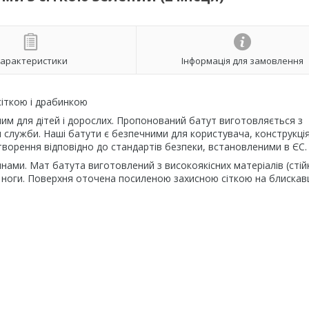
арактеристики
Інформація для замовлення
сіткою і драбинкою
ним для дітей і дорослих. Пропонований батут виготовляється з
н служби. Наші батути є безпечними для користувача, конструкці
творення відповідно до стандартів безпеки, встановленими в ЄС.
ами. Мат батута виготовлений з високоякісних матеріалів (стій
 ноги. Поверхня оточена посиленою захисною сіткою на блискавц