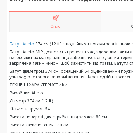
Опис
Х
Батут Atleto
374 см (12 ft) з подвійними ногами зовнішньою 
Батут Atleto MIP дозволить провести час, здоровим і актив
високоякісних матеріалів, що забезпечує його довгий термі
закріплена таким чином, щоб захистити від травм. Батути с
Батут діаметром 374 см, оснащений 64 оцинкованими пружин
ультрафіолетового випромінювання). Має подвійні посилені
ТЕХНІЧНІ ХАРАКТЕРИСТИКИ:
Виробник: Atleto
Діаметр 374 см (12 ft)
Кількість пружин 64
Висота поверхні для стрибків над землею 80 см
Висота захисної сітки 180 см
Загальна висота разом з сіткою 260 см