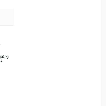
я
кий до
і.