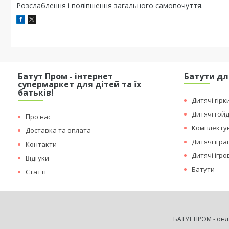
Розслаблення і поліпшення загального самопочуття.
Батут Пром - інтернет
Батути дл
супермаркет для дітей та їх
батьків!
Дитячі гірк
Дитячі гой
Про нас
Комплектую
Доставка та оплата
Дитячі ігр
Контакти
Дитячі ігр
Відгуки
Батути
Статті