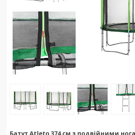
Батут Atleto 374 см з подвійними нога