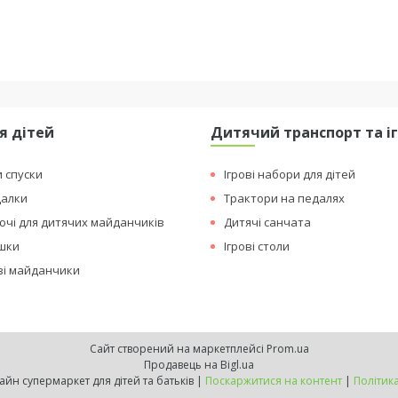
я дітей
Дитячий транспорт та і
и спуски
Ігрові набори для дітей
далки
Трактори на педалях
чі для дитячих майданчиків
Дитячі санчата
ашки
Ігрові столи
ові майданчики
Сайт створений на маркетплейсі
Prom.ua
Продавець на Bigl.ua
БАТУТ ПРОМ - онлайн супермаркет для дітей та батьків |
Поскаржитися на контент
|
Політик