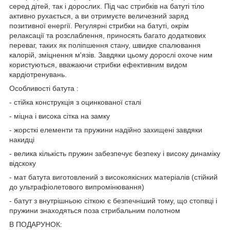
серед дітей, так і дорослих. Під час стрибків на батуті тіло
активно рухається, а ви отримуєте величезний заряд
позитивної енергії. Регулярні стрибки на батуті, окрім
релаксації та розслаблення, приносять багато додаткових
переваг, таких як поліпшення стану, швидке спалювання
калорій, зміцнення м'язів. Завдяки цьому дорослі охоче ним
користуються, вважаючи стрибки ефективним видом
кардіотренувань.
Особливості батута :
- стійка конструкція з оцинкованої сталі
- міцна і висока сітка на замку
- жорсткі елементи та пружини надійно захищені завдяки
накидці
- велика кількість пружин забезпечує безпеку і високу динаміку
відскоку
- мат батута виготовлений з високоякісних матеріалів (стійкий
до ультрафіолетового випромінювання)
- батут з внутрішньою сіткою є безпечніший тому, що стопвці і
пружини знаходяться поза стрибальним полотном
В ПОДАРУНОК: