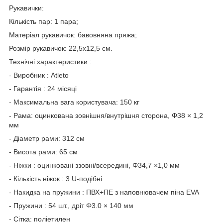
Рукавички:
Кількість пар: 1 пара;
Матеріал рукавичок: бавовняна пряжа;
Розмір рукавичок: 22,5х12,5 см.
Технічні характеристики :
- Виробник : Atleto
- Гарантія : 24 місяці
- Максимальна вага користувача: 150 кг
- Рама: оцинкована зовнішня/внутрішня сторона, Φ38 × 1,2
мм
- Діаметр рами: 312 см
- Висота рами: 65 см
- Ніжки : оцинковані ззовні/всередині, Φ34,7 ×1,0 мм
- Кількість ніжок : 3 U-подібні
- Накидка на пружини : ПВХ+ПЕ з наповнювачем піна EVA
- Пружини : 54 шт., дріт Φ3.0 × 140 мм
- Сітка: поліетилен