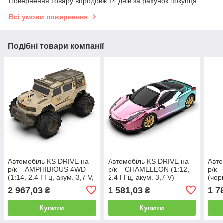
Повернення товару впродовж 14 днів за рахунок покупця
Всі умови повернення
Подібні товари компанії
Автомобіль KS DRIVE на
Автомобіль KS DRIVE на
Авт
р/к – AMPHIBIOUS 4WD
р/к – CHAMELEON (1:12,
р/к 
(1:14, 2.4 ГГц, акум. 3,7 V,
2.4 ГГц, акум. 3,7 V)
(чор
світло, звук)
1:14
2 967,03
1 581,03
1 7
₴
₴
Купити
Купити