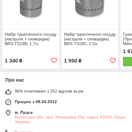
Набір туристичного посуду
Набір туристичного посуду
Газо
(каструля + сковорідка)
(каструля + сковорідка)
(Про
BRS-TS19B, 1,7л,
BRS-TS19С, 2,5л,
Milm
алюміній
алюміній
1 9
1 340
1 550
₴
₴
Про нас
96% позитивних з 252 відгуків за рік
Працює з 08.04.2012
м. Луцьк
Волинська обл., вул. Наливайка 24а, індекс 43023, Луцьк,
Україна