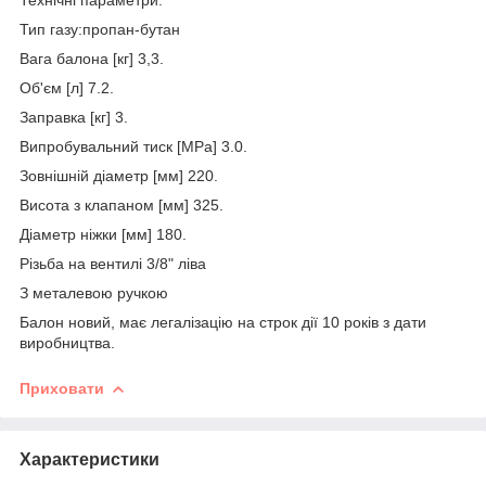
Тип газу:пропан-бутан
Вага балона [кг] 3,3.
Об'єм [л] 7.2.
Заправка [кг] 3.
Випробувальний тиск [MPa] 3.0.
Зовнішній діаметр [мм] 220.
Висота з клапаном [мм] 325.
Діаметр ніжки [мм] 180.
Різьба на вентилі 3/8" ліва
З металевою ручкою
Балон новий, має легалізацію на строк дії 10 років з дати
виробництва.
Приховати
Характеристики