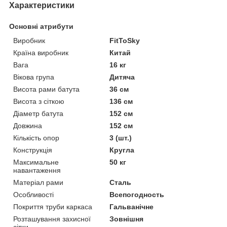
Характеристики
Основні атрибути
Виробник
FitToSky
Країна виробник
Китай
Вага
16 кг
Вікова група
Дитяча
Висота рами батута
36 см
Висота з сіткою
136 см
Діаметр батута
152 см
Довжина
152 см
Кількість опор
3 (шт.)
Конструкція
Кругла
Максимальне
50 кг
навантаження
Матеріал рами
Сталь
Особливості
Всепогодность
Покриття труби каркаса
Гальванічне
Розташування захисної
Зовнішня
сітки