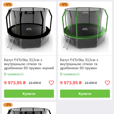
–5%
–5%
Батут FitToSky 312см з
Батут FitToSky 312см з
внутрішньою сіткою та
внутрішньою сіткою та
драбинкою 60 пружин чорний
драбинкою 60 пружин
зелений
В наявності
В наявності
9 973,95
9 973,95
₴
₴
10 499 ₴
10 499 ₴
Купити
Купити
–3%