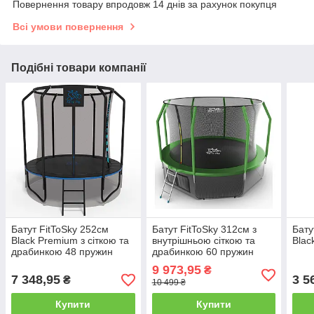
Повернення товару впродовж 14 днів за рахунок покупця
Всі умови повернення
Подібні товари компанії
Батут FitToSky 252см
Батут FitToSky 312см з
Бату
Black Premium з сіткою та
внутрішньою сіткою та
Blac
драбинкою 48 пружин
драбинкою 60 пружин
зелений
9 973,95
₴
7 348,95
3 5
₴
10 499 ₴
Купити
Купити