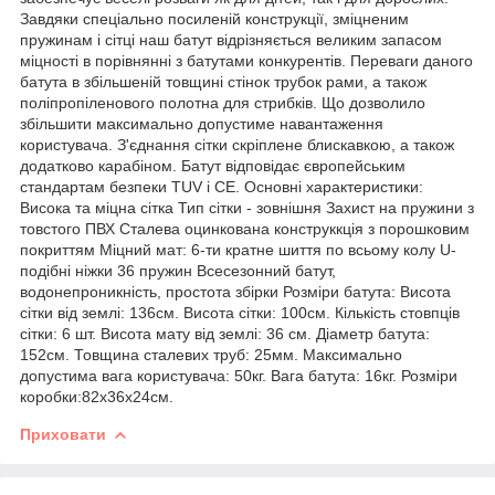
Завдяки спеціально посиленій конструкції, зміцненим
пружинам і сітці наш батут відрізняється великим запасом
міцності в порівнянні з батутами конкурентів. Переваги даного
батута в збільшеній товщині стінок трубок рами, а також
поліпропіленового полотна для стрибків. Що дозволило
збільшити максимально допустиме навантаження
користувача. З'єднання сітки скріплене блискавкою, а також
додатково карабіном. Батут відповідає європейським
стандартам безпеки TUV і CE. Основні характеристики:
Висока та міцна сітка Тип сітки - зовнішня Захист на пружини з
товстого ПВХ Сталева оцинкована конструккція з порошковим
покриттям Міцний мат: 6-ти кратне шиття по всьому колу U-
подібні ніжки 36 пружин Всесезонний батут,
водонепроникність, простота збірки Розміри батута: Висота
сітки від землі: 136см. Висота сітки: 100см. Кількість стовпців
сітки: 6 шт. Висота мату від землі: 36 см. Діаметр батута:
152см. Товщина сталевих труб: 25мм. Максимально
допустима вага користувача: 50кг. Вага батута: 16кг. Розміри
коробки:82х36х24см.
Приховати