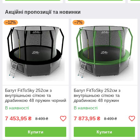
Акційні пропозиції та новинки
–12%
–7%
Батут FitToSky 252см з
Батут FitToSky 252см з
внутрішньою сіткою та
внутрішньою сіткою та
драбинкою 48 пружин чорний
драбинкою 48 пружин
зелений
В наявності
В наявності
7 453,95
7 873,95
₴
₴
8 499 ₴
8 499 ₴
Купити
Купити