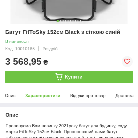
Батут FitToSky 152см Black з сіткою синій
В наявності
Код: 10010165
Роздріб
3 568,95
₴
Купити
Опис
Характеристики
Відгуки про товар
Доставка
Опис
Пропонуємо Вам новинку 2021року батут для будинку, саду
марки FitToSky 152см Black. Пропонований нами батут
забезпечує веселі розваги як для дітей, так і для дорослих.