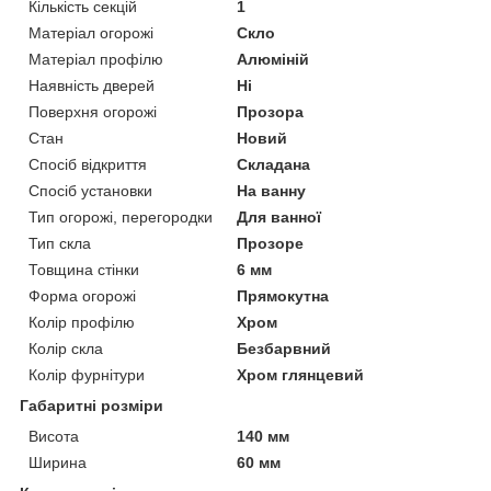
Кількість секцій
1
Матеріал огорожі
Скло
Матеріал профілю
Алюміній
Наявність дверей
Ні
Поверхня огорожі
Прозора
Стан
Новий
Спосіб відкриття
Складана
Спосіб установки
На ванну
Тип огорожі, перегородки
Для ванної
Тип скла
Прозоре
Товщина стінки
6 мм
Форма огорожі
Прямокутна
Колір профілю
Хром
Колір скла
Безбарвний
Колір фурнітури
Хром глянцевий
Габаритні розміри
Висота
140 мм
Ширина
60 мм