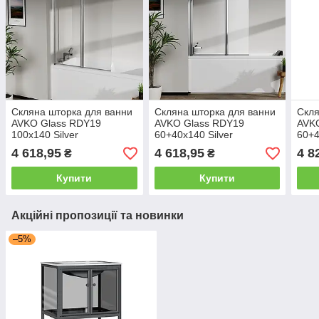
Скляна шторка для ванни
Скляна шторка для ванни
Скля
AVKO Glass RDY19
AVKO Glass RDY19
AVK
100x140 Silver
60+40x140 Silver
60+4
4 618,95
4 618,95
4 8
₴
₴
Купити
Купити
Акційні пропозиції та новинки
–5%