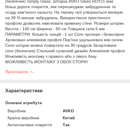
(безпечне) Simply Glass. Шторка AVKO Glass RDY21 має
більш дороге покриття, яке перешкоджає забрудненню та
осаду кам'яного нальоту. На такому склі утворюється мінімум
на 30 % менше забруднень. Використання пристінного
профілю дозволяє нівелювати кривизну стіни. Розміри шторки:
Висота - 140 см Ширина - 60 см Товщина скла 6 мм
ПАРАМЕТРИ: Кількість секцій - 1 шт Скло прозоре і безколірне
Хромовані алюмінієві профілі Пер'їнні ущільнювачі між склом
Скло шторки можна повертати на 90 градусів Загартоване
скло (безпечне) Стильний сучасний дизайн Алюмінієві профілі
Можливість монтажу з правого або з лівого боку
МОЖЛИВІСТЬ МОНТАЖУ З ОБОХ СТОРІН
Приховати
Характеристики
Основні атрибути
Виробник
AVKO
Країна виробник
Китай
Антиплаговое покриття
Так