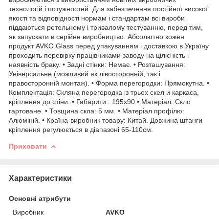
технологій і потужностей. Для забезпечення постійної високої
якості та відповідності нормам і стандартам всі вироби
піддаються ретельному і тривалому тестуванню, перед тим,
як запускати в серійне виробництво. Абсолютно кожен
продукт AVKO Glass перед упакуванням і доставкою в Україну
проходить перевірку працівниками заводу на цілісність і
наявність браку. • Задні стінки: Немає. • Розташування:
Універсальне (можливий як лівосторонній, так і
правосторонній монтаж). • Форма перегородки: Прямокутна. •
Комплектація: Скляна перегородка із трьох скел и каркаса,
кріплення до стіни. • Габарити : 195х90 • Матеріал: Скло
гартоване. • Товщина скла: 5 мм. • Матеріал профілю:
Алюміній. • Країна-виробник товару: Китай. Довжина штанги
кріплення регулюється в діапазоні 65-110см.
Приховати
Характеристики
Основні атрибути
Виробник
AVKO