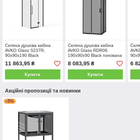
Скляна душова кабіна
Скляна душова кабіна
Скля
AVKO Glass S237R,
AVKO Glass RDR06
AVKO
90х90х190 Black
190х90х90 Black тонована
90х
11 863,95
8 083,95
6 8
₴
₴
Купити
Купити
Акційні пропозиції та новинки
–5%