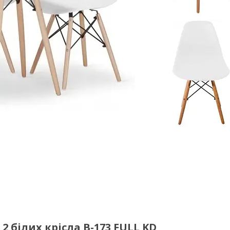
 2 білих крісла В-173 FULL KD