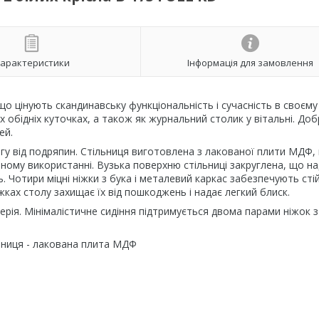
арактеристики
Інформація для замовлення
 що цінують скандинавську функціональність і сучасність в своєму
их обідніх куточках, а також як журнальний столик у вітальні. До
ей.
огу від подряпин. Стільниця виготовлена з лакованої плити МДФ,
вному використанні. Вузька поверхню стільниці закруглена, що н
. Чотири міцні ніжки з бука і металевий каркас забезпечують стій
ках столу захищає їх від пошкоджень і надає легкий блиск.
серія. Мінімалістичне сидіння підтримується двома парами ніжок з
ільниця - лакована плита МДФ