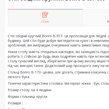
Опис
Х
Стіл обідній круглий Bonro В-957- це пропозиція для людей,
будинку. Цей стіл буде добре виглядати на кухні і в невелик
зроблений, він виправдає очікування навіть вимогливих люд
Ніжки столу мають спеціальні накладки, які захищають підл
робить її стійкою до будь-яких подряпин навіть при інтенси
столу сучасний вигляд, зберігаючи при цьому високу міцність
під час використання. Додатковий шар прозорого лаку на ніж
Стільці Bonro В-173- цікава, але досить стримана класична 
легкого бука.
Технічні характеристики столика: Матеріал: ніжки - бук; ст
Розмір столу: на 4 людини
Форма стільниці: кругла
Розміри :