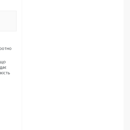
бротно
 що
адає
кість