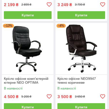
2 199
3 249
₴
₴
2 899 ₴
3 799 ₴
Купити
Купити
–13%
–4%
Крісло офісне комп'ютерній
Крісло офісне NEO9947
ютерне NEO OPTIMA
темно коричневе
В наявності
В наявності
4 500
3 500
₴
₴
5 200 ₴
3 650 ₴
Купити
Купити