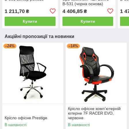
B-531 (чорна основа)
1 211,70
4 406,85
1 4
₴
₴
Купити
Купити
Акційні пропозиції та новинки
–24%
–14%
Крісло офісне комп'ютерній
ютерне 7F RACER EVO,
Крісло офісне Prestige
червоне
В наявності
В наявності