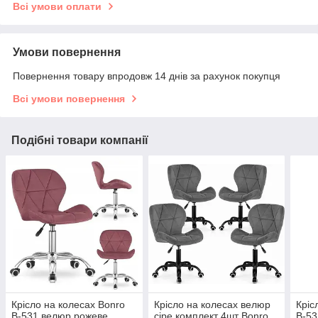
Всі умови оплати
Умови повернення
Повернення товару впродовж 14 днів за рахунок покупця
Всі умови повернення
Подібні товари компанії
Крісло на колесах Bonro
Крісло на колесах велюр
Кріс
B-531 велюр рожеве
сіре комплект 4шт Bonro
B-53