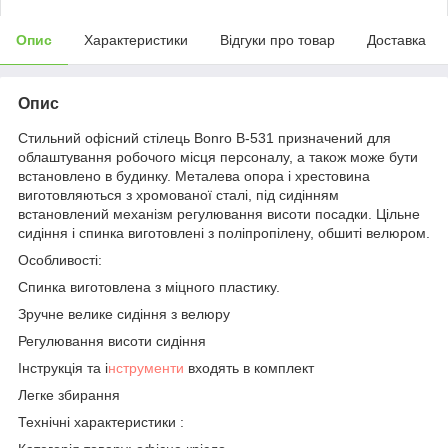
Опис
Характеристики
Відгуки про товар
Доставка
Опис
Стильний офісний стілець Bonro B-531 призначений для
облаштування робочого місця персоналу, а також може бути
встановлено в будинку. Металева опора і хрестовина
виготовляються з хромованої сталі, під сидінням
встановлений механізм регулювання висоти посадки. Цільне
сидіння і спинка виготовлені з поліпропілену, обшиті велюром.
Особливості:
Спинка виготовлена з міцного пластику.
Зручне велике сидіння з велюру
Регулювання висоти сидіння
Інструкція та і
нструменти
входять в комплект
Легке збирання
Технічні характеристики :