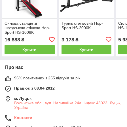
Силова станція зі
Турнік стельовий Hop-
Сило
шведською стінкою Hop-
Sport HS-2000K
HS-
Sport HS-1008K
16 888
3 178
5 9
₴
₴
Купити
Купити
Про нас
96% позитивних з 255 відгуків за рік
Працює з 08.04.2012
м. Луцьк
Волинська обл., вул. Наливайка 24а, індекс 43023, Луцьк,
Україна
Контакти