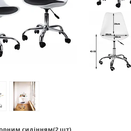
 чорним сидінням(2 шт)