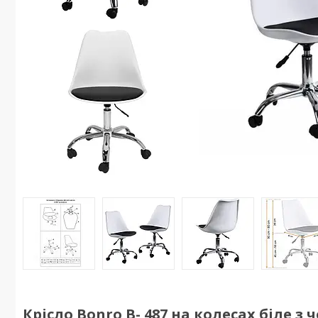
Крісло Bonro B- 487 на колесах біле з