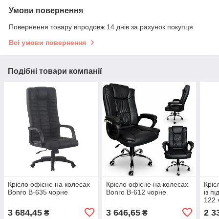
Умови повернення
Повернення товару впродовж 14 днів за рахунок покупця
Всі умови повернення
Подібні товари компанії
Крісло офісне на колесах
Крісло офісне на колесах
Кріс
Bonro B-635 чорне
Bonro B-612 чорне
із п
122 
3 684,45
3 646,65
2 3
₴
₴