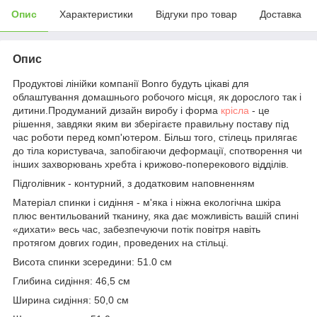
Опис
Характеристики
Відгуки про товар
Доставка
Опис
Продуктові лінійки компанії Bonro будуть цікаві для
облаштування домашнього робочого місця, як дорослого так і
дитини.Продуманий дизайн виробу і форма
крісла
- це
рішення, завдяки яким ви зберігаєте правильну поставу під
час роботи перед комп'ютером. Більш того, стілець прилягає
до тіла користувача, запобігаючи деформації, спотворення чи
інших захворювань хребта і крижово-поперекового відділів.
Підголівник - контурний, з додатковим наповненням
Матеріал спинки і сидіння - м'яка і ніжна екологічна шкіра
плюс вентильований тканину, яка дає можливість вашій спині
«дихати» весь час, забезпечуючи потік повітря навіть
протягом довгих годин, проведених на стільці.
Висота спинки зсередини: 51.0 см
Глибина сидіння: 46,5 см
Ширина сидіння: 50,0 см