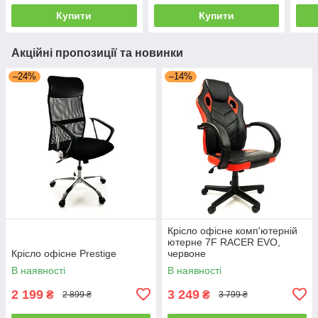
Купити
Купити
Акційні пропозиції та новинки
–24%
–14%
Крісло офісне комп'ютерній
ютерне 7F RACER EVO,
Крісло офісне Prestige
червоне
В наявності
В наявності
2 199
3 249
₴
₴
2 899 ₴
3 799 ₴