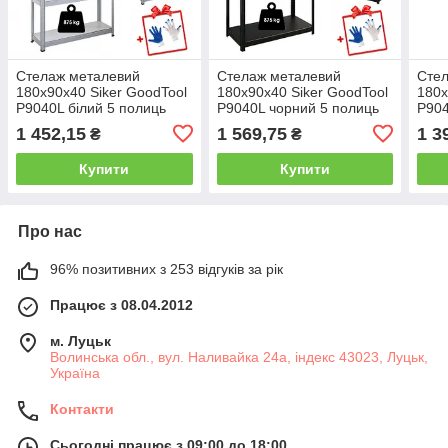
Стелаж металевий
Стелаж металевий
Сте
180х90х40 Siker GoodTool
180х90х40 Siker GoodTool
180x
P9040L білий 5 полиць
P9040L чорний 5 полиць
P904
1 452,15
1 569,75
1 3
₴
₴
Купити
Купити
Про нас
96% позитивних з 253 відгуків за рік
Працює з 08.04.2012
м. Луцьк
Волинська обл., вул. Наливайка 24а, індекс 43023, Луцьк,
Україна
Контакти
Сьогодні працює з 09:00 до 18:00