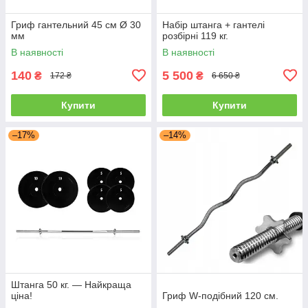
Гриф гантельний 45 см Ø 30
Набір штанга + гантелі
мм
розбірні 119 кг.
В наявності
В наявності
140
5 500
₴
₴
172 ₴
6 650 ₴
Купити
Купити
–17%
–14%
Штанга 50 кг. — Найкраща
ціна!
Гриф W-подібний 120 см.