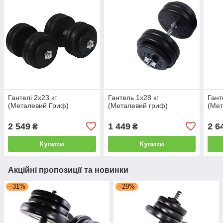
Гантелі 2х23 кг
Гантель 1х28 кг
Гант
(Металевий Гриф)
(Металевий гриф)
(Мет
2 549
1 449
2 6
₴
₴
Купити
Купити
Акційні пропозиції та новинки
–31%
–29%