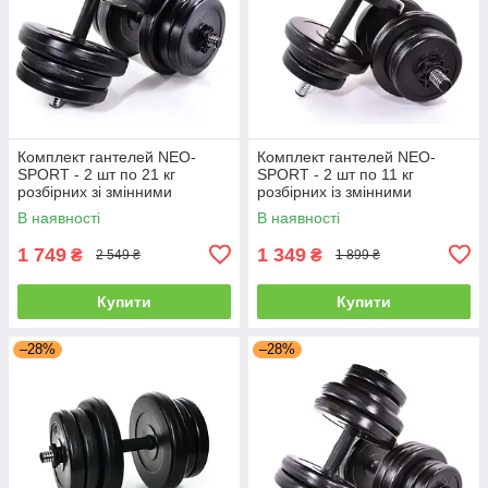
Комплект гантелей NEO-
Комплект гантелей NEO-
SPORT - 2 шт по 21 кг
SPORT - 2 шт по 11 кг
розбірних зі змінними
розбірних із змінними
дисками
дисками
В наявності
В наявності
1 749
1 349
₴
₴
2 549 ₴
1 899 ₴
Купити
Купити
–28%
–28%