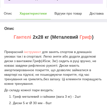
Опис
Характеристики
Відгуки про товар
Доставка
Опис
Гантелі
2х28 кг (Металевий
Гриф
)
Прекрасний
інструмент
для занять спортом в домашніх
умовах так і в спортзалі. Легко зняти або додати додаткові
диски з вантажем.Гриф(45см; 3кг) сидить в руці зручно, не
ковзає завдяки рифленою рукояті. Диски мають
амортизированное покриття, що дозволяє займатися в
квартирі на підлозі, не пошкоджуючи покриття, під час
тренування не гримлять,без запаху. Ці елементи покращують
кожне тренування.
До складу кожної пари входить:
Гриф металевий з гайками (вага 3 кг) - 2шт
Диски 5 кг Ø 30 мм - 8шт