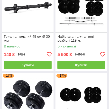
Гриф гантельний 45 см Ø 30
Набір штанга + гантелі
мм
розбірні 119 кг.
В наявності
В наявності
140
5 500
₴
₴
172 ₴
6 650 ₴
Купити
Купити
–17%
–17%