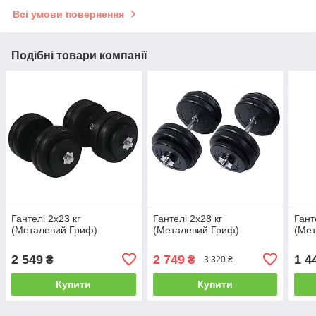
Всі умови повернення
Подібні товари компанії
Гантелі 2х23 кг
Гантелі 2х28 кг
Гант
(Металевий Гриф)
(Металевий Гриф)
(Мет
2 549
2 749
1 4
₴
₴
3 320 ₴
Купити
Купити