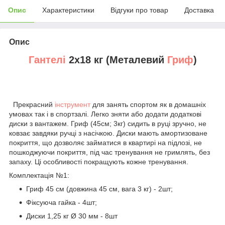
Опис
Характеристики
Відгуки про товар
Доставка
Опис
Гантелі
2х18 кг (Металевий
Гриф
)
Прекрасний
інструмент
для занять спортом як в домашніх
умовах так і в спортзалі. Легко зняти або додати додаткові
диски з вантажем. Гриф (45см; 3кг) сидить в руці зручно, не
ковзає завдяки ручці з насічкою. Диски мають амортизоване
покриття, що дозволяє займатися в квартирі на підлозі, не
пошкоджуючи покриття, під час тренування не гримлять, без
запаху. Ці особливості покращують кожне тренування.
Комплектація №1:
Гриф 45 см (довжина 45 см, вага 3 кг) - 2шт;
Фіксуюча гайка - 4шт;
Диски 1,25 кг Ø 30 мм - 8шт