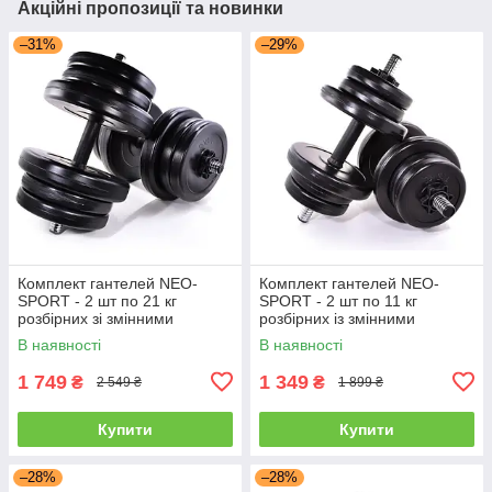
Акційні пропозиції та новинки
–31%
–29%
Комплект гантелей NEO-
Комплект гантелей NEO-
SPORT - 2 шт по 21 кг
SPORT - 2 шт по 11 кг
розбірних зі змінними
розбірних із змінними
дисками
дисками
В наявності
В наявності
1 749
1 349
₴
₴
2 549 ₴
1 899 ₴
Купити
Купити
–28%
–28%