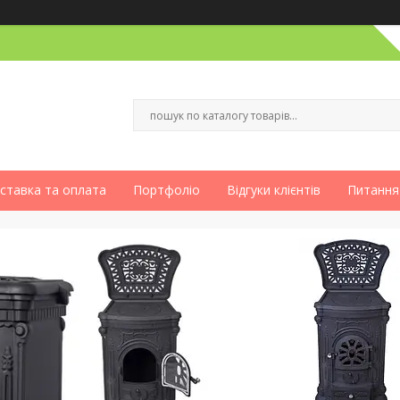
ставка та оплата
Портфоліо
Відгуки клієнтів
Питання