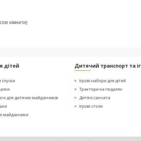
асою кімнати)
я дітей
Дитячий транспорт та і
и спуски
Ігрові набори для дітей
далки
Трактори на педалях
чі для дитячих майданчиків
Дитячі санчата
ашки
Ігрові столи
ові майданчики