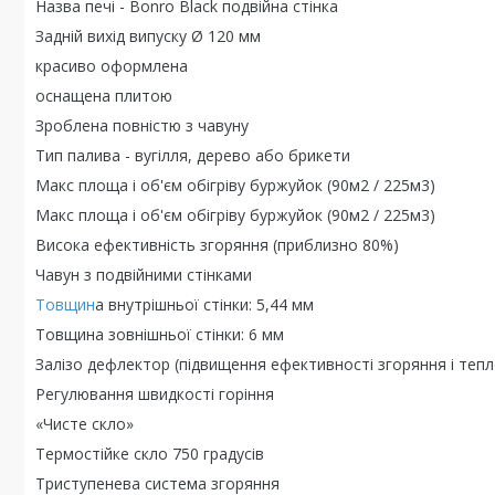
Назва печі - Bonro Black подвійна стінка
Задній вихід випуску Ø 120 мм
красиво оформлена
оснащена плитою
Зроблена повністю з чавуну
Тип палива - вугілля, дерево або брикети
Макс площа і об'єм обігріву буржуйок (90м2 / 225м3)
Макс площа і об'єм обігріву буржуйок (90м2 / 225м3)
Висока ефективність згоряння (приблизно 80%)
Чавун з подвійними стінками
Товщин
а внутрішньої стінки: 5,44 мм
Товщина зовнішньої стінки: 6 мм
Залізо дефлектор (підвищення ефективності згоряння і теп
Регулювання швидкості горіння
«Чисте скло»
Термостійке скло 750 градусів
Триступенева система згоряння