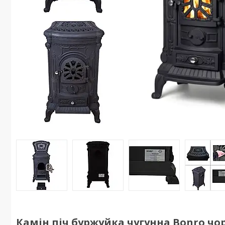
Камін піч буржуйка чугунна Bonro чор