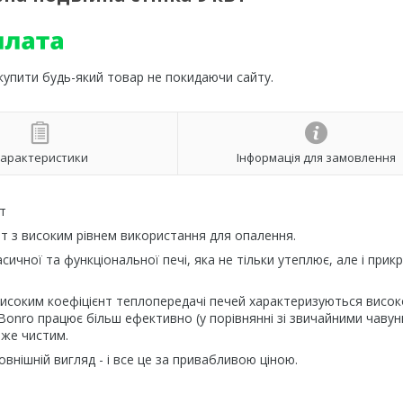
 купити будь-який товар не покидаючи сайту.
арактеристики
Інформація для замовлення
т
Вт з високим рівнем використання для опалення.
асичної та функціональної печі, яка не тільки утеплює, але і прик
з високим коефіцієнт теплопередачі печей характеризуються висо
 Bonro працює більш ефективно (у порівнянні зі звичайними чаву
йже чистим.
овнішній вигляд - і все це за привабливою ціною.