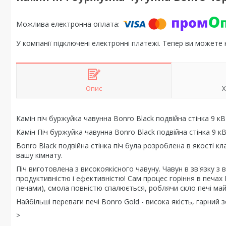
У компанії підключені електронні платежі. Тепер ви можете
Опис
Х
Камін піч буржуйка чавунна Bonro Black подвійна стінка 9 кВ
Камін Піч буржуйка чавунна Bonro Black подвійна стінка 9 к
Bonro Black подвійна стінка піч була розроблена в якості кл
вашу кімнату.
Піч виготовлена з високоякісного чавуну. Чавун в зв'язку 
продуктивністю і ефективністю! Сам процес горіння в печах
печами), смола повністю спалюється, роблячи скло печі ма
Найбільші переваги печі Bonro Gold - висока якість, гарний з
>