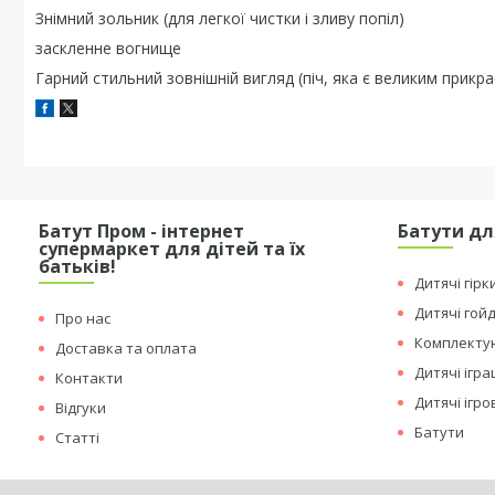
Знімний зольник (для легкої чистки і зливу попіл)
заскленне вогнище
Гарний стильний зовнішній вигляд (піч, яка є великим прикр
Батут Пром - інтернет
Батути дл
супермаркет для дітей та їх
батьків!
Дитячі гірк
Дитячі гой
Про нас
Комплектую
Доставка та оплата
Дитячі ігр
Контакти
Дитячі ігр
Відгуки
Батути
Статті