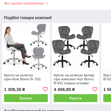
Всі умови повернення
Подібні товари компанії
Крісло на колесах
Крісло на колесах велюр
Кріс
сіре+біле Bonro B- 531
сіре комплект 4шт Bonro
B-53
B-531 (чорна основа)
1 308,30
4 406,85
1 5
₴
₴
Купити
Купити