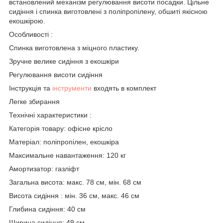
встановлений механізм регулювання висоти посадки. Цільне
сидіння і спинка виготовлені з поліпропілену, обшиті якісною
екошкірою.
Особливості :
Спинка виготовлена з міцного пластику.
Зручне велике сидіння з екошкіри
Регулювання висоти сидіння
Інструкція та
інструменти
входять в комплект
Легке збирання
Технічні характеристики :
Категорія товару: офісне крісло
Матеріал: поліпропілен, екошкіра
Максимальне навантаження: 120 кг
Амортизатор: газліфт
Загальна висота: макс. 78 см, мін. 68 см
Висота сидіння : мін. 36 см, макс. 46 см
Глибина сидіння: 40 см
Ширина сидіння: 49 см