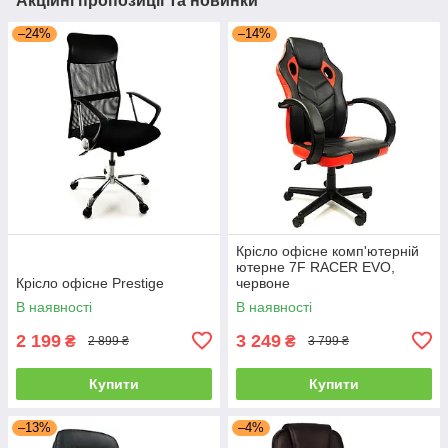
Акційні пропозиції та новинки
–24%
–14%
Крісло офісне комп'ютерній
ютерне 7F RACER EVO,
Крісло офісне Prestige
червоне
В наявності
В наявності
2 199
3 249
₴
₴
2 899 ₴
3 799 ₴
Купити
Купити
–13%
–4%